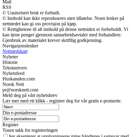
Mail
RSS
© Uautorisert bruk er forbudt.
© Innhold kan ikke reproduseres uten tillatelse. Noen lenker på
nettstedet kan gi oss provisjon på kjøp.
© Rettighetene til alt innhold på denne nettsiden er forbeholdt. Vi
kan tjene penger gjennom samarbeidsavtaler med forhandlere.
Gjenbruk av materialet krever skriftlig godkjenning.
Navigasjonslenker
Nettstedskart
Nyheter
Historie
Tekstunivers
Nyhetsfeed
Huskanalen.com
Norsk Nett
pr@norsknett.com
Meld deg på vårt nyhetsbrev
Lær mer med ett klikk - registrer deg for vår gratis e-postserie.
Din e-postadresse
Register
Tusen takk for registreringen
Jeg aksepterer at opplysningene mine håndteres i samsvar med