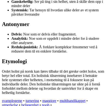
Ganskehetlig:
Ser på ting i sin helhet, uten å skille dem opp i
mindre deler
Systemisk:
Tar hensyn til hvordan ulike deler av et system
påvirker hverandre
Antonymer
Delvis:
Noe som er delvis eller fragmentert.
Analytisk:
Noe som er oppdelt i mindre deler for å studere
eller analysere.
Reduksjonistisk:
Å forklare komplekse fenomener ved å
redusere dem til en enklere forståelse.
Etymologi
Ordet holist på norsk kan føres tilbake til det greske ordet holos, som
betyr hel eller total. En holistisk tilnærming innebærer å betrakte
hele systemet eller helheten, i motsetning til å fokusere kun på
individuelle deler. Den holistiske tilnærmingen tar sikte på å forstå
forholdet mellom delene og hvordan de samvirker for å skape en
helhetlig forståelse.
svamplegeme
•
turnering
•
maggiore
•
multihandikappet
•
utmerkelse
•
beliggenhet
•
noob
•