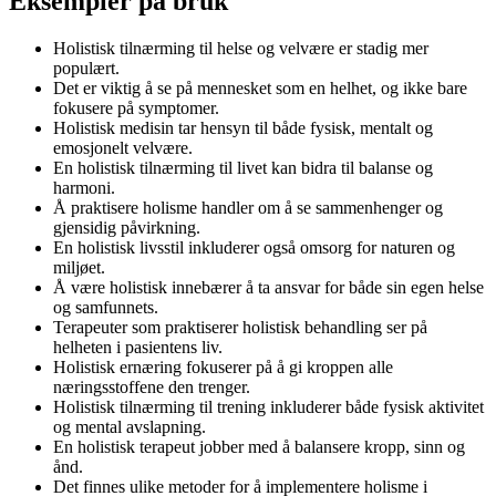
Eksempler på bruk
Holistisk tilnærming til helse og velvære er stadig mer
populært.
Det er viktig å se på mennesket som en helhet, og ikke bare
fokusere på symptomer.
Holistisk medisin tar hensyn til både fysisk, mentalt og
emosjonelt velvære.
En holistisk tilnærming til livet kan bidra til balanse og
harmoni.
Å praktisere holisme handler om å se sammenhenger og
gjensidig påvirkning.
En holistisk livsstil inkluderer også omsorg for naturen og
miljøet.
Å være holistisk innebærer å ta ansvar for både sin egen helse
og samfunnets.
Terapeuter som praktiserer holistisk behandling ser på
helheten i pasientens liv.
Holistisk ernæring fokuserer på å gi kroppen alle
næringsstoffene den trenger.
Holistisk tilnærming til trening inkluderer både fysisk aktivitet
og mental avslapning.
En holistisk terapeut jobber med å balansere kropp, sinn og
ånd.
Det finnes ulike metoder for å implementere holisme i