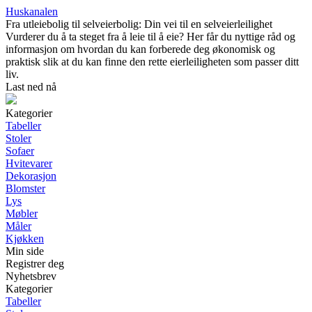
Huskanalen
Fra utleiebolig til selveierbolig: Din vei til en selveierleilighet
Vurderer du å ta steget fra å leie til å eie? Her får du nyttige råd og
informasjon om hvordan du kan forberede deg økonomisk og
praktisk slik at du kan finne den rette eierleiligheten som passer ditt
liv.
Last ned nå
Kategorier
Tabeller
Stoler
Sofaer
Hvitevarer
Dekorasjon
Blomster
Lys
Møbler
Måler
Kjøkken
Min side
Registrer deg
Nyhetsbrev
Kategorier
Tabeller