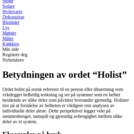
Stoler
Sofaer
Hvitevarer
Dekorasjon
Blomster
Lys
Møbler
Måler
Kjøkken
Min side
Registrer deg
Nyhetsbrev
Betydningen av ordet “Holist”
Ordet holist på norsk refererer til en person eller tilnærming som
vektlegger helhetlig tenkning og ser på systemer som en helhet
bestående av ulike deler som påvirker hverandre gjensidig. Holister
tror på at forståelse av helheten er viktigere enn analysen av
individuelle deler alene. Dette perspektivet legger vekt på
sammenhenger, samspill og gjensidig avhengighet mellom ulike
deler av et system.