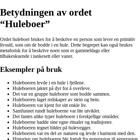
Betydningen av ordet
“Huleboer”
Ordet huleboer brukes for å beskrive en person som lever en primitiv
livsstil, som om de bodde i en hule. Dette begrepet kan også brukes
metaforisk for å beskrive noen som er gammeldags eller
tilbakeskuende i tankesett eller vaner.
Eksempler på bruk
Huleboeren levde i en hule i fjellene.
Huleboeren jaktet på dyr for å overleve.
Det var en gruppe huleboere som bodde sammen.
Huleboeren laget redskaper av stein og bein.
Huleboeren var kjent for sitt enkle liv.
Samfunnet rundt huleboerne var lite utviklet.
Det fantes ulike typer huleboere i forskjellige områder.
Huleboerne hadde sine egne ritualer og tradisjoner.
Huleboeren tegnet bilder på hulevegger.
Huleboeren var en del av naturen og levde i harmoni med den.
Historien om huleboeren ble fortalt fra generasjon til generasjon.