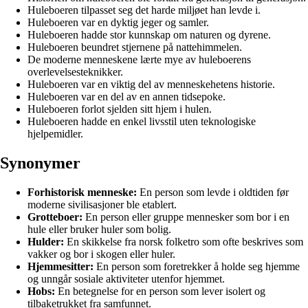
Huleboeren tilpasset seg det harde miljøet han levde i.
Huleboeren var en dyktig jeger og samler.
Huleboeren hadde stor kunnskap om naturen og dyrene.
Huleboeren beundret stjernene på nattehimmelen.
De moderne menneskene lærte mye av huleboerens
overlevelsesteknikker.
Huleboeren var en viktig del av menneskehetens historie.
Huleboeren var en del av en annen tidsepoke.
Huleboeren forlot sjelden sitt hjem i hulen.
Huleboeren hadde en enkel livsstil uten teknologiske
hjelpemidler.
Synonymer
Forhistorisk menneske:
En person som levde i oldtiden før
moderne sivilisasjoner ble etablert.
Grotteboer:
En person eller gruppe mennesker som bor i en
hule eller bruker huler som bolig.
Hulder:
En skikkelse fra norsk folketro som ofte beskrives som
vakker og bor i skogen eller huler.
Hjemmesitter:
En person som foretrekker å holde seg hjemme
og unngår sosiale aktiviteter utenfor hjemmet.
Hobs:
En betegnelse for en person som lever isolert og
tilbaketrukket fra samfunnet.