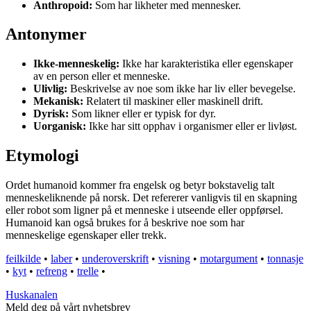
Anthropoid:
Som har likheter med mennesker.
Antonymer
Ikke-menneskelig:
Ikke har karakteristika eller egenskaper
av en person eller et menneske.
Ulivlig:
Beskrivelse av noe som ikke har liv eller bevegelse.
Mekanisk:
Relatert til maskiner eller maskinell drift.
Dyrisk:
Som likner eller er typisk for dyr.
Uorganisk:
Ikke har sitt opphav i organismer eller er livløst.
Etymologi
Ordet humanoid kommer fra engelsk og betyr bokstavelig talt
menneskeliknende på norsk. Det refererer vanligvis til en skapning
eller robot som ligner på et menneske i utseende eller oppførsel.
Humanoid kan også brukes for å beskrive noe som har
menneskelige egenskaper eller trekk.
feilkilde
•
laber
•
underoverskrift
•
visning
•
motargument
•
tonnasje
•
kyt
•
refreng
•
trelle
•
Huskanalen
Meld deg på vårt nyhetsbrev