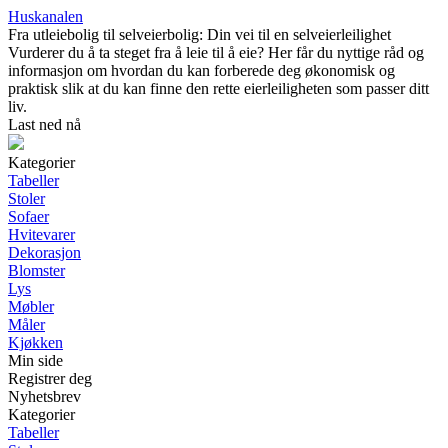
Huskanalen
Fra utleiebolig til selveierbolig: Din vei til en selveierleilighet
Vurderer du å ta steget fra å leie til å eie? Her får du nyttige råd og
informasjon om hvordan du kan forberede deg økonomisk og
praktisk slik at du kan finne den rette eierleiligheten som passer ditt
liv.
Last ned nå
Kategorier
Tabeller
Stoler
Sofaer
Hvitevarer
Dekorasjon
Blomster
Lys
Møbler
Måler
Kjøkken
Min side
Registrer deg
Nyhetsbrev
Kategorier
Tabeller