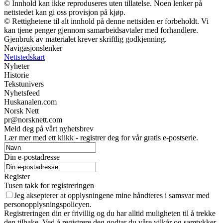
© Innhold kan ikke reproduseres uten tillatelse. Noen lenker på
nettstedet kan gi oss provisjon på kjøp.
© Rettighetene til alt innhold på denne nettsiden er forbeholdt. Vi
kan tjene penger gjennom samarbeidsavtaler med forhandlere.
Gjenbruk av materialet krever skriftlig godkjenning.
Navigasjonslenker
Nettstedskart
Nyheter
Historie
Tekstunivers
Nyhetsfeed
Huskanalen.com
Norsk Nett
pr@norsknett.com
Meld deg på vårt nyhetsbrev
Lær mer med ett klikk - registrer deg for vår gratis e-postserie.
Din e-postadresse
Register
Tusen takk for registreringen
Jeg aksepterer at opplysningene mine håndteres i samsvar med
personopplysningspolicyen.
Registreringen din er frivillig og du har alltid muligheten til å trekke
den tilbake. Ved å registrere deg godtar du våre vilkår og samtykker