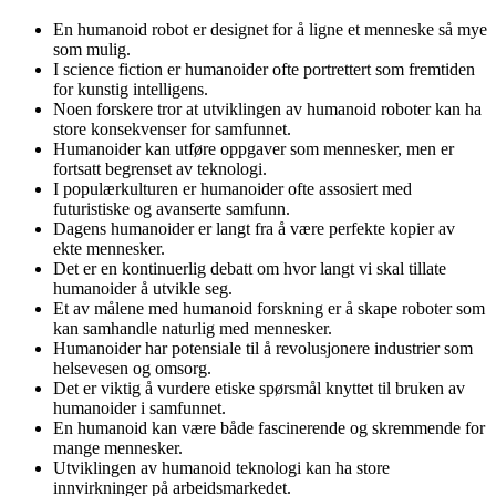
En humanoid robot er designet for å ligne et menneske så mye
som mulig.
I science fiction er humanoider ofte portrettert som fremtiden
for kunstig intelligens.
Noen forskere tror at utviklingen av humanoid roboter kan ha
store konsekvenser for samfunnet.
Humanoider kan utføre oppgaver som mennesker, men er
fortsatt begrenset av teknologi.
I populærkulturen er humanoider ofte assosiert med
futuristiske og avanserte samfunn.
Dagens humanoider er langt fra å være perfekte kopier av
ekte mennesker.
Det er en kontinuerlig debatt om hvor langt vi skal tillate
humanoider å utvikle seg.
Et av målene med humanoid forskning er å skape roboter som
kan samhandle naturlig med mennesker.
Humanoider har potensiale til å revolusjonere industrier som
helsevesen og omsorg.
Det er viktig å vurdere etiske spørsmål knyttet til bruken av
humanoider i samfunnet.
En humanoid kan være både fascinerende og skremmende for
mange mennesker.
Utviklingen av humanoid teknologi kan ha store
innvirkninger på arbeidsmarkedet.