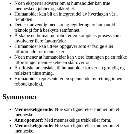
Noen eksperter advarer om at humanoider kan true
menneskers jobber og sikkerhet.
Humanoider kan bli en integrert del av hverdagen vår i
fremtiden.
Det er nødvendig med streng regulering av humanoid
teknologi for å beskytte samfunnet.
Å skape en humanoid robot er en kompleks prosess som
involverer flere fagområder.
Humanoider kan utføre oppgaver som er farlige eller
utfordrende for mennesker.
Noen mener at humanoider kan være løsningen på en rekke
utfordringer menneskeheten står overfor.
Å utforske potensialet til humanoider krever en grundig og
reflektert tilnærming.
Humanoider representerer en spennende ny retning innen
robotteknologi.
Synonymer
Menneskelignende:
Noe som ligner eller minner om et
menneske.
Antropomorf:
Med menneskelige trekk eller form.
Menneskelignende:
Noe som ligner eller minner om et
menneske.