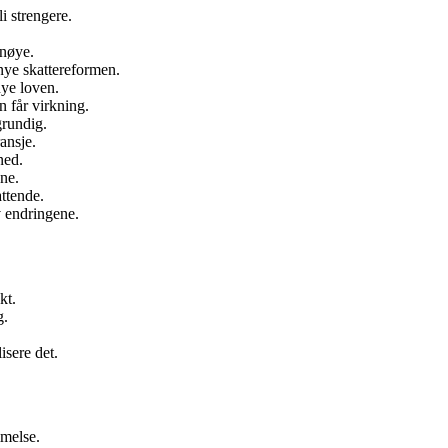
i strengere.
 nøye.
 nye skattereformen.
nye loven.
n får virkning.
grundig.
ansje.
ned.
ene.
attende.
v endringene.
kt.
g.
isere det.
mmelse.