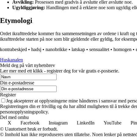
Avvikling:
Prosessen med gradvis å avslutte eller avslutte noe.
Ugyldiggjøring:
Handlingen med å erklære noe som ugyldig eller
Etymologi
Ordet ikrafttredelse kommer fra sammensetningen av ordene i kraft og trede
ikrafttredelse starten på noe som blir gjeldende eller gyldig, for eksempel
kontrabeskjed
•
hadsj
•
nanobrikke
•
latskap
•
sensualitet
•
homogen
•
Huskanalen
Meld deg på vårt nyhetsbrev
Lær mer med ett klikk - registrer deg for vår gratis e-postserie.
Din e-postadresse
Register
Jeg aksepterer at opplysningene mine håndteres i samsvar med per
Registreringen din er frivillig og du har alltid muligheten til å trekke 
personopplysningspolicy.
Del med omhu
X
Facebook
Instagram
LinkedIn
YouTube
Pin
© Uautorisert bruk er forbudt.
© Innhold kan ikke reproduseres uten tillatelse. Noen lenker på nettsted