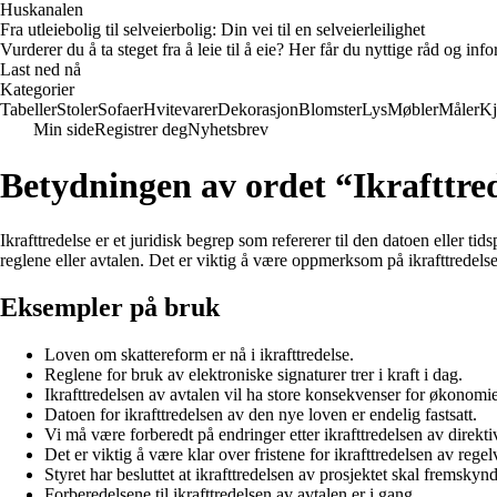
Huskanalen
Fra utleiebolig til selveierbolig: Din vei til en selveierleilighet
Vurderer du å ta steget fra å leie til å eie? Her får du nyttige råd og i
Last ned nå
Kategorier
Tabeller
Stoler
Sofaer
Hvitevarer
Dekorasjon
Blomster
Lys
Møbler
Måler
Kj
Min side
Registrer deg
Nyhetsbrev
Betydningen av ordet “Ikrafttre
Ikrafttredelse er et juridisk begrep som refererer til den datoen eller t
reglene eller avtalen. Det er viktig å være oppmerksom på ikrafttredelse
Eksempler på bruk
Loven om skattereform er nå i ikrafttredelse.
Reglene for bruk av elektroniske signaturer trer i kraft i dag.
Ikrafttredelsen av avtalen vil ha store konsekvenser for økonomi
Datoen for ikrafttredelsen av den nye loven er endelig fastsatt.
Vi må være forberedt på endringer etter ikrafttredelsen av direkti
Det er viktig å være klar over fristene for ikrafttredelsen av regel
Styret har besluttet at ikrafttredelsen av prosjektet skal fremskynd
Forberedelsene til ikrafttredelsen av avtalen er i gang.