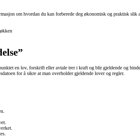
nformasjon om hvordan du kan forberede deg økonomisk og praktisk slik at 
økken
delse”
idspunktet en lov, forskrift eller avtale trer i kraft og blir gjeldende o
sdatoen for å sikre at man overholder gjeldende lover og regler.
en.
vet.
verket.
es.