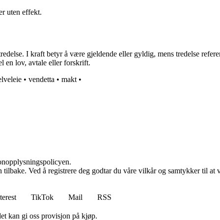
 uten effekt.
lse. I kraft betyr å være gjeldende eller gyldig, mens tredelse refererer t
 en lov, avtale eller forskrift.
elveleie
•
vendetta
•
makt
•
sonopplysningspolicyen.
den tilbake. Ved å registrere deg godtar du våre vilkår og samtykker til 
terest
TikTok
Mail
RSS
et kan gi oss provisjon på kjøp.