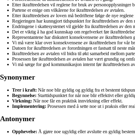
Etter ikrafttredelsen vil reglene for bruk av personopplysninger bl
Partene er enige om vilkårene for ikrafttredelsen av avtalen.
Etter ikrafttredelsen av loven må bedriftene følge de nye reglene
Regjeringen har kunngjort tidspunktet for ikrafttredelsen av den
Endringene i skattesystemet vil gjelde fra ikrafttredelsen av den 
Det er viktig å ha god kunnskap om regelverket før ikrafttredelse
Representantene har diskutert konsekvensene av ikrafttredelsen 
Vi må være klar over konsekvensene av ikrafttredelsen for vår br
Datoen for ikrafttredelsen av forordningen er fastsatt til neste må
Ikrafttredelsen av avtalen vil bidra til økt samarbeid mellom part
Prosessen før ikrafttredelsen av avtalen har vært grundig og omf
Vi må sørge for god kommunikasjon internt før ikrafttredelsen a
Synonymer
Trer i kraft:
Når noe blir gyldig og gyldig fra et bestemt tidspun
Begynnelse:
Starttidspunktet for når noe blir effektivt eller gyldi
Virkning:
Når noe får en praktisk innvirkning eller effekt.
Implementering:
Prosessen med å sette noe ut i praksis eller real
Antonymer
Opphevelse:
Å gjøre noe ugyldig eller avslutte en gyldig beste