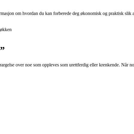
nformasjon om hvordan du kan forberede deg økonomisk og praktisk slik at 
økken
t”
forargelse over noe som oppleves som urettferdig eller krenkende. Når n