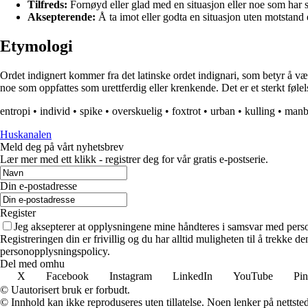
Tilfreds:
Fornøyd eller glad med en situasjon eller noe som har 
Aksepterende:
Å ta imot eller godta en situasjon uten motstand e
Etymologi
Ordet indignert kommer fra det latinske ordet indignari, som betyr å være
noe som oppfattes som urettferdig eller krenkende. Det er et sterkt føl
entropi
•
individ
•
spike
•
overskuelig
•
foxtrot
•
urban
•
kulling
•
manb
Huskanalen
Meld deg på vårt nyhetsbrev
Lær mer med ett klikk - registrer deg for vår gratis e-postserie.
Din e-postadresse
Register
Jeg aksepterer at opplysningene mine håndteres i samsvar med per
Registreringen din er frivillig og du har alltid muligheten til å trekke 
personopplysningspolicy.
Del med omhu
X
Facebook
Instagram
LinkedIn
YouTube
Pin
© Uautorisert bruk er forbudt.
© Innhold kan ikke reproduseres uten tillatelse. Noen lenker på nettsted