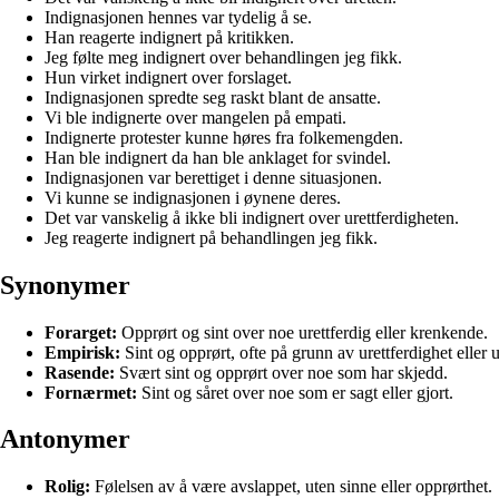
Indignasjonen hennes var tydelig å se.
Han reagerte indignert på kritikken.
Jeg følte meg indignert over behandlingen jeg fikk.
Hun virket indignert over forslaget.
Indignasjonen spredte seg raskt blant de ansatte.
Vi ble indignerte over mangelen på empati.
Indignerte protester kunne høres fra folkemengden.
Han ble indignert da han ble anklaget for svindel.
Indignasjonen var berettiget i denne situasjonen.
Vi kunne se indignasjonen i øynene deres.
Det var vanskelig å ikke bli indignert over urettferdigheten.
Jeg reagerte indignert på behandlingen jeg fikk.
Synonymer
Forarget:
Opprørt og sint over noe urettferdig eller krenkende.
Empirisk:
Sint og opprørt, ofte på grunn av urettferdighet eller u
Rasende:
Svært sint og opprørt over noe som har skjedd.
Fornærmet:
Sint og såret over noe som er sagt eller gjort.
Antonymer
Rolig:
Følelsen av å være avslappet, uten sinne eller opprørthet.