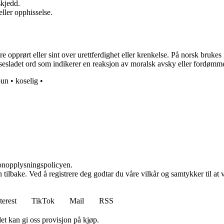
skjedd.
ller opphisselse.
 opprørt eller sint over urettferdighet eller krenkelse. På norsk brukes 
elsesladet ord som indikerer en reaksjon av moralsk avsky eller fordømme
un
•
koselig
•
sonopplysningspolicyen.
den tilbake. Ved å registrere deg godtar du våre vilkår og samtykker til 
terest
TikTok
Mail
RSS
et kan gi oss provisjon på kjøp.