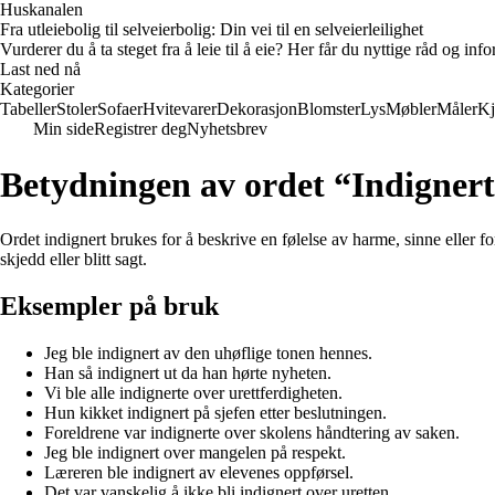
Huskanalen
Fra utleiebolig til selveierbolig: Din vei til en selveierleilighet
Vurderer du å ta steget fra å leie til å eie? Her får du nyttige råd og i
Last ned nå
Kategorier
Tabeller
Stoler
Sofaer
Hvitevarer
Dekorasjon
Blomster
Lys
Møbler
Måler
Kj
Min side
Registrer deg
Nyhetsbrev
Betydningen av ordet “Indigner
Ordet indignert brukes for å beskrive en følelse av harme, sinne eller 
skjedd eller blitt sagt.
Eksempler på bruk
Jeg ble indignert av den uhøflige tonen hennes.
Han så indignert ut da han hørte nyheten.
Vi ble alle indignerte over urettferdigheten.
Hun kikket indignert på sjefen etter beslutningen.
Foreldrene var indignerte over skolens håndtering av saken.
Jeg ble indignert over mangelen på respekt.
Læreren ble indignert av elevenes oppførsel.
Det var vanskelig å ikke bli indignert over uretten.