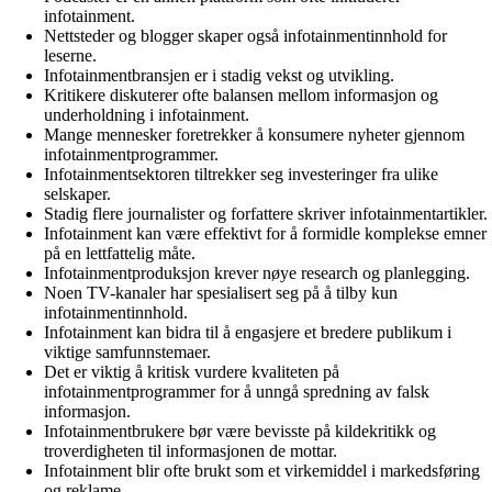
infotainment.
Nettsteder og blogger skaper også infotainmentinnhold for
leserne.
Infotainmentbransjen er i stadig vekst og utvikling.
Kritikere diskuterer ofte balansen mellom informasjon og
underholdning i infotainment.
Mange mennesker foretrekker å konsumere nyheter gjennom
infotainmentprogrammer.
Infotainmentsektoren tiltrekker seg investeringer fra ulike
selskaper.
Stadig flere journalister og forfattere skriver infotainmentartikler.
Infotainment kan være effektivt for å formidle komplekse emner
på en lettfattelig måte.
Infotainmentproduksjon krever nøye research og planlegging.
Noen TV-kanaler har spesialisert seg på å tilby kun
infotainmentinnhold.
Infotainment kan bidra til å engasjere et bredere publikum i
viktige samfunnstemaer.
Det er viktig å kritisk vurdere kvaliteten på
infotainmentprogrammer for å unngå spredning av falsk
informasjon.
Infotainmentbrukere bør være bevisste på kildekritikk og
troverdigheten til informasjonen de mottar.
Infotainment blir ofte brukt som et virkemiddel i markedsføring
og reklame.