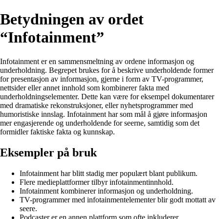
Betydningen av ordet
“Infotainment”
Infotainment er en sammensmeltning av ordene informasjon og
underholdning. Begrepet brukes for å beskrive underholdende former
for presentasjon av informasjon, gjerne i form av TV-programmer,
nettsider eller annet innhold som kombinerer fakta med
underholdningselementer. Dette kan være for eksempel dokumentarer
med dramatiske rekonstruksjoner, eller nyhetsprogrammer med
humoristiske innslag. Infotainment har som mål å gjøre informasjon
mer engasjerende og underholdende for seerne, samtidig som det
formidler faktiske fakta og kunnskap.
Eksempler på bruk
Infotainment har blitt stadig mer populært blant publikum.
Flere medieplattformer tilbyr infotainmentinnhold.
Infotainment kombinerer informasjon og underholdning.
TV-programmer med infotainmentelementer blir godt mottatt av
seere.
Podcaster er en annen plattform som ofte inkluderer