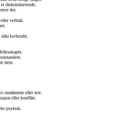
g er diskriminerende.
rtere det.
eller verbalt.
net.
r slikt lovbrudd.
fellesskapet.
 motstandere.
ere dem.
res omdømme eller ære.
asjon eller konflikt.
ler psykisk.