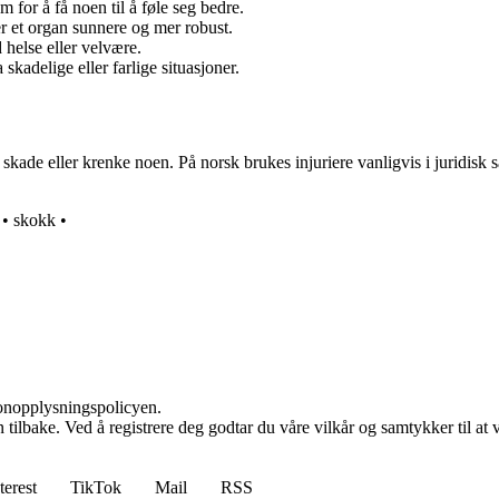
 for å få noen til å føle seg bedre.
er et organ sunnere og mer robust.
 helse eller velvære.
skadelige eller farlige situasjoner.
re, skade eller krenke noen. På norsk brukes injuriere vanligvis i jurid
•
skokk
•
sonopplysningspolicyen.
den tilbake. Ved å registrere deg godtar du våre vilkår og samtykker til 
terest
TikTok
Mail
RSS