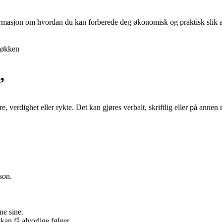
nformasjon om hvordan du kan forberede deg økonomisk og praktisk slik at 
økken
”
 verdighet eller rykte. Det kan gjøres verbalt, skriftlig eller på annen 
son.
ne sine.
kan få alvorlige følger.