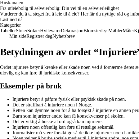
Huskanalen
Fra utleiebolig til selveierbolig: Din vei til en selveierleilighet
Vurderer du å ta steget fra å leie til å eie? Her får du nyttige råd og i
Last ned nå
Kategorier
Tabeller
Stoler
Sofaer
Hvitevarer
Dekorasjon
Blomster
Lys
Møbler
Måler
Kj
Min side
Registrer deg
Nyhetsbrev
Betydningen av ordet “Injuriere
Ordet injuriere betyr å krenke eller skade noen ved å fornærme deres ære,
ulovlig og kan føre til juridiske konsekvenser.
Eksempler på bruk
Injuriere betyr å påføre fysisk eller psykisk skade på noen.
Det er straffbart å injuriere noen i Norge.
Retten kan dømme noen for å ha forsøkt å injuriere en annen per
Barn som injurierer andre kan få konsekvenser på skolen.
Det er viktig å huske at ord også kan injuriere.
Injuriere noen offentlig kan føre til rettslige søksmål.
Journalister må være forsiktige så de ikke injurierer noen i artikle
Noen velger å bruke sosiale medier til å injuriere andre, noe som 