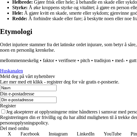
Helbrede:
Gjøre frisk eller hele; å behandle en skade eller sykdom
Styrke:
Å øke kroppens styrke og vitalitet; å gjøre en person ell
Hele:
Å gjøre kvitt en skade, smerte eller sykdom; gjenvinne god
Redde:
Å forhindre skade eller fare; å beskytte noen eller noe fra 
Etymologi
Ordet injuriere stammer fra det latinske ordet injurare, som betyr å så
noen en personlig krenkelse.
mellommenneskelig
•
faktor
•
verifisere
•
pitch
•
tradisjon
•
med-
•
gutt
Huskanalen
Meld deg på vårt nyhetsbrev
Lær mer med ett klikk - registrer deg for vår gratis e-postserie.
Din e-postadresse
Register
Jeg aksepterer at opplysningene mine håndteres i samsvar med per
Registreringen din er frivillig og du har alltid muligheten til å trekke 
personopplysningspolicy.
Del med omhu
X
Facebook
Instagram
LinkedIn
YouTube
Pin