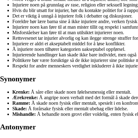
Injuriere noen på grunnlag av rase, religion eller seksuell legnin
Hvis du blir utsatt for injurier, bør du kontakte politiet for å rappo
Det er viktig å unngå å injuriere folk i debatter og diskusjoner.
Foreldre bør lære barna sine å ikke injuriere andre, verken fysisk 
Injuriere noen kan føre til at man mister tillit og respekt i samfun
Misforståelser kan føre til at man utilsiktet injurierer noen.
Rettsvesenet tar injurier alvorlig og kan ilegge strenge straffer fo
Injuriere er aldri et akseptabelt middel for å løse konflikter.
Å injuriere noen tilhører kategorien uakseptabel oppførsel.
Injurierende handlinger kan skade ikke bare individet, men også 
Politikere bør være forsiktige så de ikke injurierer sine politiske
Respekt for andre menneskers verdighet inkluderer å ikke injuri
Synonymer
Krenke:
Å såre eller skade noen følelsesmessig eller mentalt.
Ærekrenke:
Å angripe noen verbalt med det formål å skade de
Ramme:
Å skade noen fysisk eller mentalt, spesielt i en konfront
Skade:
Å forårsake fysisk eller mentalt ubehag eller lidelse.
Mishandle:
Å behandle noen grovt eller voldelig, enten fysisk el
Antonymer