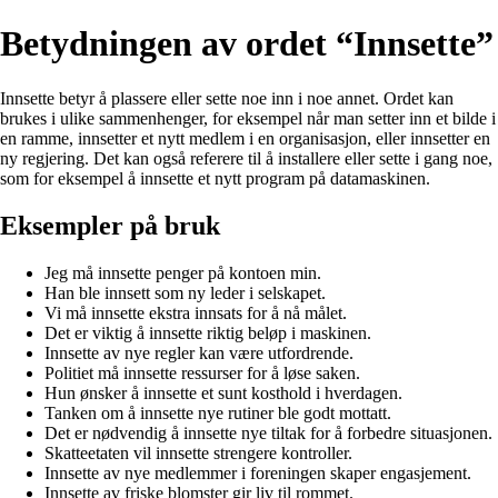
Betydningen av ordet “Innsette”
Innsette betyr å plassere eller sette noe inn i noe annet. Ordet kan
brukes i ulike sammenhenger, for eksempel når man setter inn et bilde i
en ramme, innsetter et nytt medlem i en organisasjon, eller innsetter en
ny regjering. Det kan også referere til å installere eller sette i gang noe,
som for eksempel å innsette et nytt program på datamaskinen.
Eksempler på bruk
Jeg må innsette penger på kontoen min.
Han ble innsett som ny leder i selskapet.
Vi må innsette ekstra innsats for å nå målet.
Det er viktig å innsette riktig beløp i maskinen.
Innsette av nye regler kan være utfordrende.
Politiet må innsette ressurser for å løse saken.
Hun ønsker å innsette et sunt kosthold i hverdagen.
Tanken om å innsette nye rutiner ble godt mottatt.
Det er nødvendig å innsette nye tiltak for å forbedre situasjonen.
Skatteetaten vil innsette strengere kontroller.
Innsette av nye medlemmer i foreningen skaper engasjement.
Innsette av friske blomster gir liv til rommet.