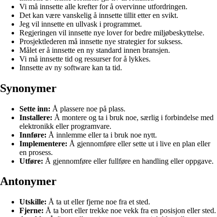
Vi må innsette alle krefter for å overvinne utfordringen.
Det kan være vanskelig å innsette tillit etter en svikt.
Jeg vil innsette en ullvask i programmet.
Regjeringen vil innsette nye lover for bedre miljøbeskyttelse.
Prosjektlederen må innsette nye strategier for suksess.
Målet er å innsette en ny standard innen bransjen.
Vi må innsette tid og ressurser for å lykkes.
Innsette av ny software kan ta tid.
Synonymer
Sette inn:
Å plassere noe på plass.
Installere:
Å montere og ta i bruk noe, særlig i forbindelse med
elektronikk eller programvare.
Innføre:
Å innlemme eller ta i bruk noe nytt.
Implementere:
Å gjennomføre eller sette ut i live en plan eller
en prosess.
Utføre:
Å gjennomføre eller fullføre en handling eller oppgave.
Antonymer
Utskille:
Å ta ut eller fjerne noe fra et sted.
Fjerne:
Å ta bort eller trekke noe vekk fra en posisjon eller sted.