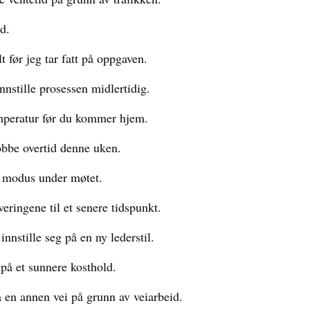
id.
 før jeg tar fatt på oppgaven.
nstille prosessen midlertidig.
temperatur før du kommer hjem.
obbe overtid denne uken.
øs modus under møtet.
eringene til et senere tidspunkt.
nnstille seg på en ny lederstil.
 på et sunnere kosthold.
a en annen vei på grunn av veiarbeid.