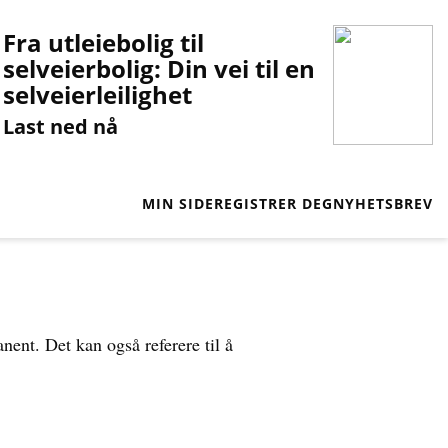
Fra utleiebolig til
selveierbolig: Din vei til en
selveierleilighet
Last ned nå
MIN SIDE
REGISTRER DEG
NYHETSBREV
anent. Det kan også referere til å