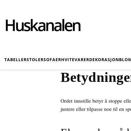
Huskanalen
TABELLER
STOLER
SOFAER
HVITEVARER
DEKORASJON
BLOM
Betydningen
Ordet innstille betyr å stoppe ell
justere eller tilpasse noe til en s