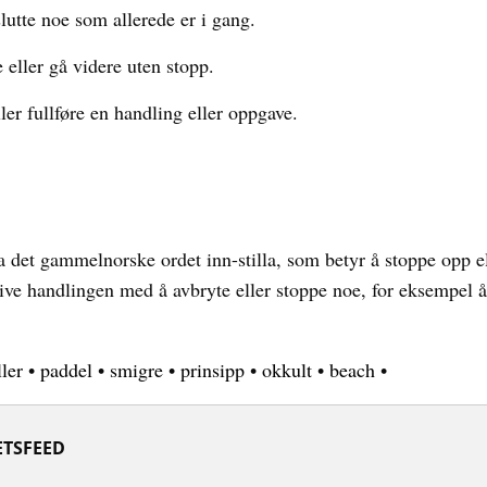
lutte noe som allerede er i gang.
 eller gå videre uten stopp.
ler fullføre en handling eller oppgave.
ra det gammelnorske ordet inn-stilla, som betyr å stoppe opp el
ve handlingen med å avbryte eller stoppe noe, for eksempel å in
ler
•
paddel
•
smigre
•
prinsipp
•
okkult
•
beach
•
TSFEED