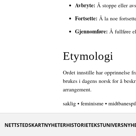
Avbryte:
Å stoppe eller avs
Fortsette:
Å la noe fortsette
Gjennomføre:
Å fullføre el
Etymologi
Ordet innstille har opprinnelse f
brukes i dagens norsk for å beskri
arrangement.
saklig
•
feminisme
•
midtbanespil
NETTSTEDSKART
NYHETER
HISTORIE
TEKSTUNIVERS
NYHE