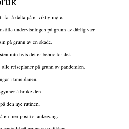
bruk
t for å delta på et viktig møte.
nnstille undervisningen på grunn av dårlig vær.
sin på grunn av en skade.
esten min hvis det er behov for det.
le alle reiseplaner på grunn av pandemien.
inger i timeplanen.
egynner å bruke den.
g på den nye rutinen.
på en mer positiv tankegang.
e ventetid på grunn av trafikken.