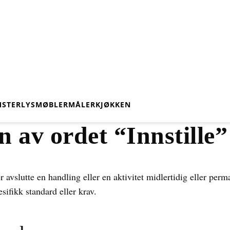
STER
LYS
MØBLER
MÅLER
KJØKKEN
 av ordet “Innstille”
er avslutte en handling eller en aktivitet midlertidig eller perm
pesifikk standard eller krav.