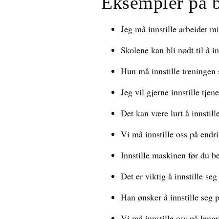
Eksempler på 
Jeg må innstille arbeidet mit
Skolene kan bli nødt til å i
Hun må innstille treningen 
Jeg vil gjerne innstille tjen
Det kan være lurt å innstil
Vi må innstille oss på endr
Innstille maskinen før du b
Det er viktig å innstille se
Han ønsker å innstille seg 
Vi må innstille oss på lengr