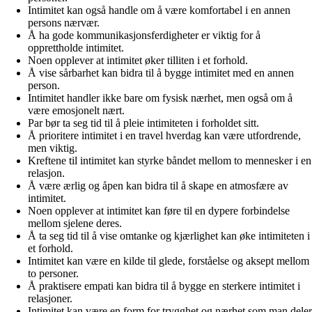
Intimitet kan også handle om å være komfortabel i en annen
persons nærvær.
Å ha gode kommunikasjonsferdigheter er viktig for å
opprettholde intimitet.
Noen opplever at intimitet øker tilliten i et forhold.
Å vise sårbarhet kan bidra til å bygge intimitet med en annen
person.
Intimitet handler ikke bare om fysisk nærhet, men også om å
være emosjonelt nært.
Par bør ta seg tid til å pleie intimiteten i forholdet sitt.
Å prioritere intimitet i en travel hverdag kan være utfordrende,
men viktig.
Kreftene til intimitet kan styrke båndet mellom to mennesker i en
relasjon.
Å være ærlig og åpen kan bidra til å skape en atmosfære av
intimitet.
Noen opplever at intimitet kan føre til en dypere forbindelse
mellom sjelene deres.
Å ta seg tid til å vise omtanke og kjærlighet kan øke intimiteten i
et forhold.
Intimitet kan være en kilde til glede, forståelse og aksept mellom
to personer.
Å praktisere empati kan bidra til å bygge en sterkere intimitet i
relasjoner.
Intimitet kan være en form for trygghet og nærhet som man deler