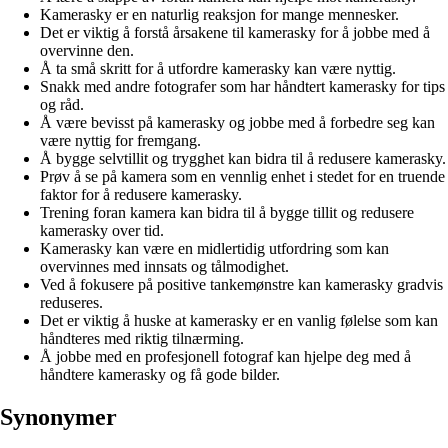
Kamerasky er en naturlig reaksjon for mange mennesker.
Det er viktig å forstå årsakene til kamerasky for å jobbe med å
overvinne den.
Å ta små skritt for å utfordre kamerasky kan være nyttig.
Snakk med andre fotografer som har håndtert kamerasky for tips
og råd.
Å være bevisst på kamerasky og jobbe med å forbedre seg kan
være nyttig for fremgang.
Å bygge selvtillit og trygghet kan bidra til å redusere kamerasky.
Prøv å se på kamera som en vennlig enhet i stedet for en truende
faktor for å redusere kamerasky.
Trening foran kamera kan bidra til å bygge tillit og redusere
kamerasky over tid.
Kamerasky kan være en midlertidig utfordring som kan
overvinnes med innsats og tålmodighet.
Ved å fokusere på positive tankemønstre kan kamerasky gradvis
reduseres.
Det er viktig å huske at kamerasky er en vanlig følelse som kan
håndteres med riktig tilnærming.
Å jobbe med en profesjonell fotograf kan hjelpe deg med å
håndtere kamerasky og få gode bilder.
Synonymer