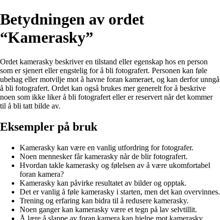
Betydningen av ordet
“Kamerasky”
Ordet kamerasky beskriver en tilstand eller egenskap hos en person
som er sjenert eller engstelig for å bli fotografert. Personen kan føle
ubehag eller motvilje mot å havne foran kameraet, og kan derfor unngå
å bli fotografert. Ordet kan også brukes mer generelt for å beskrive
noen som ikke liker å bli fotografert eller er reservert når det kommer
til å bli tatt bilde av.
Eksempler på bruk
Kamerasky kan være en vanlig utfordring for fotografer.
Noen mennesker får kamerasky når de blir fotografert.
Hvordan takle kamerasky og følelsen av å være ukomfortabel
foran kamera?
Kamerasky kan påvirke resultatet av bilder og opptak.
Det er vanlig å føle kamerasky i starten, men det kan overvinnes.
Trening og erfaring kan bidra til å redusere kamerasky.
Noen ganger kan kamerasky være et tegn på lav selvtillit.
Å lære å slappe av foran kamera kan hjelpe mot kamerasky.