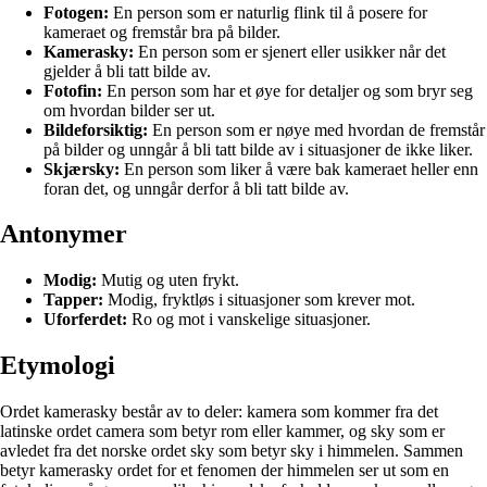
Fotogen:
En person som er naturlig flink til å posere for
kameraet og fremstår bra på bilder.
Kamerasky:
En person som er sjenert eller usikker når det
gjelder å bli tatt bilde av.
Fotofin:
En person som har et øye for detaljer og som bryr seg
om hvordan bilder ser ut.
Bildeforsiktig:
En person som er nøye med hvordan de fremstår
på bilder og unngår å bli tatt bilde av i situasjoner de ikke liker.
Skjærsky:
En person som liker å være bak kameraet heller enn
foran det, og unngår derfor å bli tatt bilde av.
Antonymer
Modig:
Mutig og uten frykt.
Tapper:
Modig, fryktløs i situasjoner som krever mot.
Uforferdet:
Ro og mot i vanskelige situasjoner.
Etymologi
Ordet kamerasky består av to deler: kamera som kommer fra det
latinske ordet camera som betyr rom eller kammer, og sky som er
avledet fra det norske ordet sky som betyr sky i himmelen. Sammen
betyr kamerasky ordet for et fenomen der himmelen ser ut som en