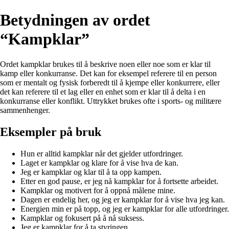
Betydningen av ordet
“Kampklar”
Ordet kampklar brukes til å beskrive noen eller noe som er klar til
kamp eller konkurranse. Det kan for eksempel referere til en person
som er mentalt og fysisk forberedt til å kjempe eller konkurrere, eller
det kan referere til et lag eller en enhet som er klar til å delta i en
konkurranse eller konflikt. Uttrykket brukes ofte i sports- og militære
sammenhenger.
Eksempler på bruk
Hun er alltid kampklar når det gjelder utfordringer.
Laget er kampklar og klare for å vise hva de kan.
Jeg er kampklar og klar til å ta opp kampen.
Etter en god pause, er jeg nå kampklar for å fortsette arbeidet.
Kampklar og motivert for å oppnå målene mine.
Dagen er endelig her, og jeg er kampklar for å vise hva jeg kan.
Energien min er på topp, og jeg er kampklar for alle utfordringer.
Kampklar og fokusert på å nå suksess.
Jeg er kampklar for å ta styringen.