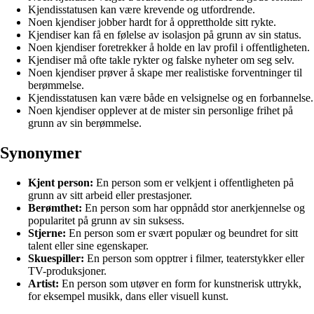
Kjendisstatusen kan være krevende og utfordrende.
Noen kjendiser jobber hardt for å opprettholde sitt rykte.
Kjendiser kan få en følelse av isolasjon på grunn av sin status.
Noen kjendiser foretrekker å holde en lav profil i offentligheten.
Kjendiser må ofte takle rykter og falske nyheter om seg selv.
Noen kjendiser prøver å skape mer realistiske forventninger til
berømmelse.
Kjendisstatusen kan være både en velsignelse og en forbannelse.
Noen kjendiser opplever at de mister sin personlige frihet på
grunn av sin berømmelse.
Synonymer
Kjent person:
En person som er velkjent i offentligheten på
grunn av sitt arbeid eller prestasjoner.
Berømthet:
En person som har oppnådd stor anerkjennelse og
popularitet på grunn av sin suksess.
Stjerne:
En person som er svært populær og beundret for sitt
talent eller sine egenskaper.
Skuespiller:
En person som opptrer i filmer, teaterstykker eller
TV-produksjoner.
Artist:
En person som utøver en form for kunstnerisk uttrykk,
for eksempel musikk, dans eller visuell kunst.