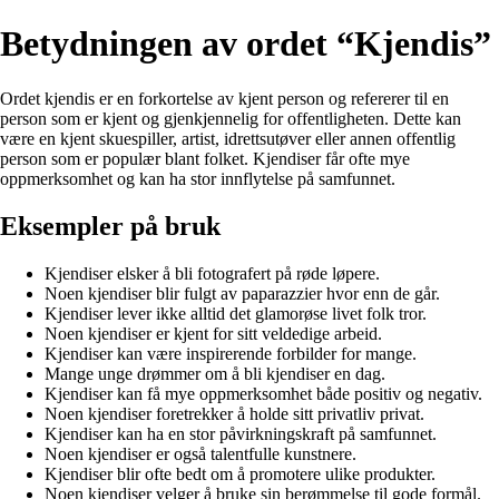
Betydningen av ordet “Kjendis”
Ordet kjendis er en forkortelse av kjent person og refererer til en
person som er kjent og gjenkjennelig for offentligheten. Dette kan
være en kjent skuespiller, artist, idrettsutøver eller annen offentlig
person som er populær blant folket. Kjendiser får ofte mye
oppmerksomhet og kan ha stor innflytelse på samfunnet.
Eksempler på bruk
Kjendiser elsker å bli fotografert på røde løpere.
Noen kjendiser blir fulgt av paparazzier hvor enn de går.
Kjendiser lever ikke alltid det glamorøse livet folk tror.
Noen kjendiser er kjent for sitt veldedige arbeid.
Kjendiser kan være inspirerende forbilder for mange.
Mange unge drømmer om å bli kjendiser en dag.
Kjendiser kan få mye oppmerksomhet både positiv og negativ.
Noen kjendiser foretrekker å holde sitt privatliv privat.
Kjendiser kan ha en stor påvirkningskraft på samfunnet.
Noen kjendiser er også talentfulle kunstnere.
Kjendiser blir ofte bedt om å promotere ulike produkter.
Noen kjendiser velger å bruke sin berømmelse til gode formål.