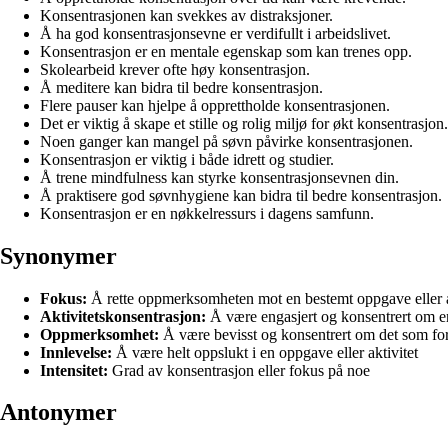
Konsentrasjonen kan svekkes av distraksjoner.
Å ha god konsentrasjonsevne er verdifullt i arbeidslivet.
Konsentrasjon er en mentale egenskap som kan trenes opp.
Skolearbeid krever ofte høy konsentrasjon.
Å meditere kan bidra til bedre konsentrasjon.
Flere pauser kan hjelpe å opprettholde konsentrasjonen.
Det er viktig å skape et stille og rolig miljø for økt konsentrasjon.
Noen ganger kan mangel på søvn påvirke konsentrasjonen.
Konsentrasjon er viktig i både idrett og studier.
Å trene mindfulness kan styrke konsentrasjonsevnen din.
Å praktisere god søvnhygiene kan bidra til bedre konsentrasjon.
Konsentrasjon er en nøkkelressurs i dagens samfunn.
Synonymer
Fokus:
Å rette oppmerksomheten mot en bestemt oppgave eller a
Aktivitetskonsentrasjon:
Å være engasjert og konsentrert om en 
Oppmerksomhet:
Å være bevisst og konsentrert om det som for
Innlevelse:
Å være helt oppslukt i en oppgave eller aktivitet
Intensitet:
Grad av konsentrasjon eller fokus på noe
Antonymer