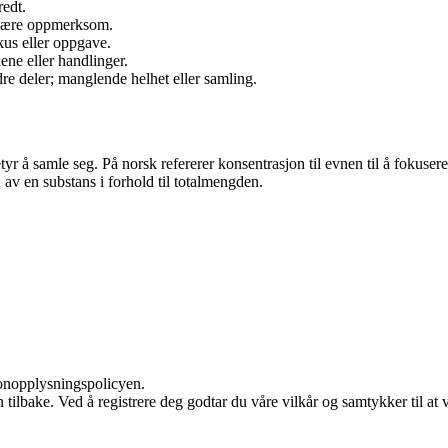
redt.
 være oppmerksom.
okus eller oppgave.
kene eller handlinger.
re deler; manglende helhet eller samling.
tyr å samle seg. På norsk refererer konsentrasjon til evnen til å foku
av en substans i forhold til totalmengden.
sonopplysningspolicyen.
den tilbake. Ved å registrere deg godtar du våre vilkår og samtykker til 