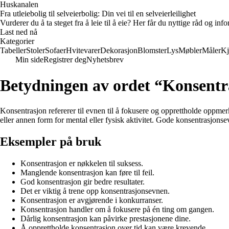
Huskanalen
Fra utleiebolig til selveierbolig: Din vei til en selveierleilighet
Vurderer du å ta steget fra å leie til å eie? Her får du nyttige råd og i
Last ned nå
Kategorier
Tabeller
Stoler
Sofaer
Hvitevarer
Dekorasjon
Blomster
Lys
Møbler
Måler
Kj
Min side
Registrer deg
Nyhetsbrev
Betydningen av ordet “Konsentr
Konsentrasjon refererer til evnen til å fokusere og opprettholde oppme
eller annen form for mental eller fysisk aktivitet. Gode konsentrasjonsev
Eksempler på bruk
Konsentrasjon er nøkkelen til suksess.
Manglende konsentrasjon kan føre til feil.
God konsentrasjon gir bedre resultater.
Det er viktig å trene opp konsentrasjonsevnen.
Konsentrasjon er avgjørende i konkurranser.
Konsentrasjon handler om å fokusere på én ting om gangen.
Dårlig konsentrasjon kan påvirke prestasjonene dine.
Å opprettholde konsentrasjon over tid kan være krevende.