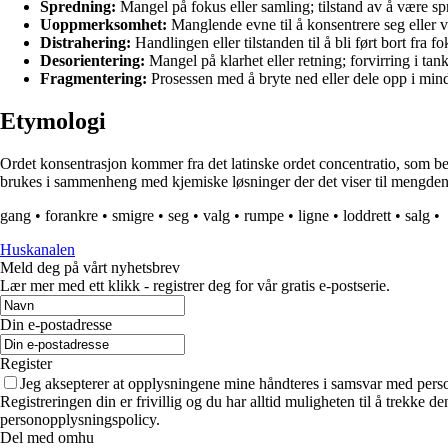
Spredning:
Mangel på fokus eller samling; tilstand av å være sp
Uoppmerksomhet:
Manglende evne til å konsentrere seg eller
Distrahering:
Handlingen eller tilstanden til å bli ført bort fra f
Desorientering:
Mangel på klarhet eller retning; forvirring i tan
Fragmentering:
Prosessen med å bryte ned eller dele opp i mind
Etymologi
Ordet konsentrasjon kommer fra det latinske ordet concentratio, som be
brukes i sammenheng med kjemiske løsninger der det viser til mengden 
gang
•
forankre
•
smigre
•
seg
•
valg
•
rumpe
•
ligne
•
loddrett
•
salg
•
Huskanalen
Meld deg på vårt nyhetsbrev
Lær mer med ett klikk - registrer deg for vår gratis e-postserie.
Din e-postadresse
Register
Jeg aksepterer at opplysningene mine håndteres i samsvar med per
Registreringen din er frivillig og du har alltid muligheten til å trekke 
personopplysningspolicy.
Del med omhu