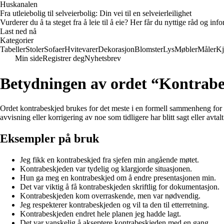
Huskanalen
Fra utleiebolig til selveierbolig: Din vei til en selveierleilighet
Vurderer du å ta steget fra å leie til å eie? Her får du nyttige råd og i
Last ned nå
Kategorier
Tabeller
Stoler
Sofaer
Hvitevarer
Dekorasjon
Blomster
Lys
Møbler
Måler
Kj
Min side
Registrer deg
Nyhetsbrev
Betydningen av ordet “Kontrab
Ordet kontrabeskjed brukes for det meste i en formell sammenheng for å 
avvisning eller korrigering av noe som tidligere har blitt sagt eller avt
Eksempler på bruk
Jeg fikk en kontrabeskjed fra sjefen min angående møtet.
Kontrabeskjeden var tydelig og klargjorde situasjonen.
Hun ga meg en kontrabeskjed om å endre presentasjonen min.
Det var viktig å få kontrabeskjeden skriftlig for dokumentasjon.
Kontrabeskjeden kom overraskende, men var nødvendig.
Jeg respekterer kontrabeskjeden og vil ta den til etterretning.
Kontrabeskjeden endret hele planen jeg hadde lagt.
Det var vanskelig å akseptere kontrabeskjeden med en gang.