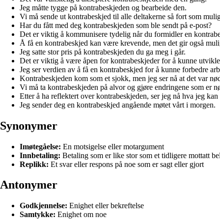
Jeg måtte tygge på kontrabeskjeden og bearbeide den.
Vi må sende ut kontrabeskjed til alle deltakerne så fort som mulig
Har du fått med deg kontrabeskjeden som ble sendt på e-post?
Det er viktig å kommunisere tydelig når du formidler en kontrab
Å få en kontrabeskjed kan være krevende, men det gir også mulig
Jeg satte stor pris på kontrabeskjeden du ga meg i går.
Det er viktig å være åpen for kontrabeskjeder for å kunne utvikle
Jeg ser verdien av å få en kontrabeskjed for å kunne forbedre arb
Kontrabeskjeden kom som et sjokk, men jeg ser nå at det var nø
Vi må ta kontrabeskjeden på alvor og gjøre endringene som er n
Etter å ha reflektert over kontrabeskjeden, ser jeg nå hva jeg kan
Jeg sender deg en kontrabeskjed angående møtet vårt i morgen.
Synonymer
Imøtegåelse:
En motsigelse eller motargument
Innbetaling:
Betaling som er like stor som et tidligere mottatt be
Replikk:
Et svar eller respons på noe som er sagt eller gjort
Antonymer
Godkjennelse:
Enighet eller bekreftelse
Samtykke:
Enighet om noe