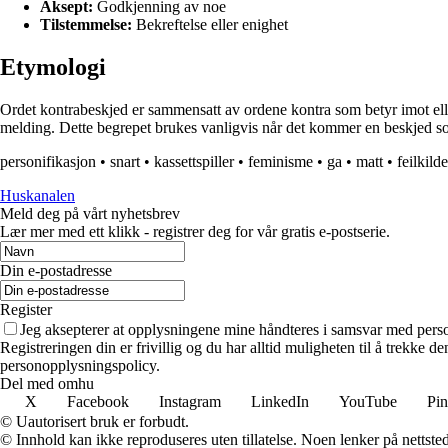
Aksept:
Godkjenning av noe
Tilstemmelse:
Bekreftelse eller enighet
Etymologi
Ordet kontrabeskjed er sammensatt av ordene kontra som betyr imot elle
melding. Dette begrepet brukes vanligvis når det kommer en beskjed som 
personifikasjon
•
snart
•
kassettspiller
•
feminisme
•
ga
•
matt
•
feilkilde
Huskanalen
Meld deg på vårt nyhetsbrev
Lær mer med ett klikk - registrer deg for vår gratis e-postserie.
Din e-postadresse
Register
Jeg aksepterer at opplysningene mine håndteres i samsvar med per
Registreringen din er frivillig og du har alltid muligheten til å trekke 
personopplysningspolicy.
Del med omhu
X
Facebook
Instagram
LinkedIn
YouTube
Pin
© Uautorisert bruk er forbudt.
© Innhold kan ikke reproduseres uten tillatelse. Noen lenker på nettsted