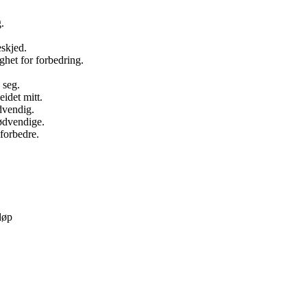
.
eskjed.
het for forbedring.
 seg.
eidet mitt.
dvendig.
ødvendige.
 forbedre.
løp