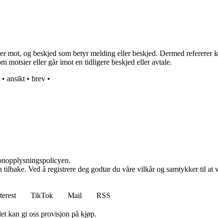
r mot, og beskjed som betyr melding eller beskjed. Dermed refererer kon
motsier eller går imot en tidligere beskjed eller avtale.
•
ansikt
•
brev
•
sonopplysningspolicyen.
den tilbake. Ved å registrere deg godtar du våre vilkår og samtykker til 
terest
TikTok
Mail
RSS
et kan gi oss provisjon på kjøp.