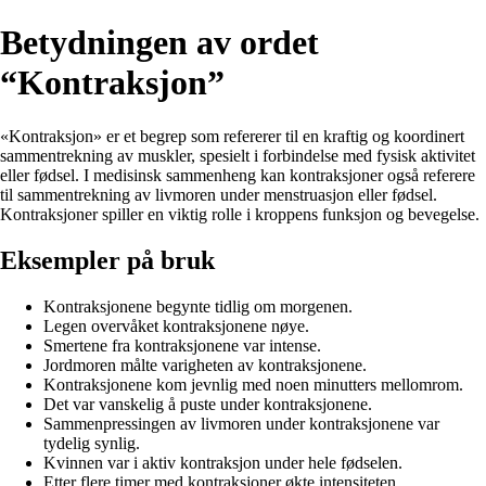
Betydningen av ordet
“Kontraksjon”
«Kontraksjon» er et begrep som refererer til en kraftig og koordinert
sammentrekning av muskler, spesielt i forbindelse med fysisk aktivitet
eller fødsel. I medisinsk sammenheng kan kontraksjoner også referere
til sammentrekning av livmoren under menstruasjon eller fødsel.
Kontraksjoner spiller en viktig rolle i kroppens funksjon og bevegelse.
Eksempler på bruk
Kontraksjonene begynte tidlig om morgenen.
Legen overvåket kontraksjonene nøye.
Smertene fra kontraksjonene var intense.
Jordmoren målte varigheten av kontraksjonene.
Kontraksjonene kom jevnlig med noen minutters mellomrom.
Det var vanskelig å puste under kontraksjonene.
Sammenpressingen av livmoren under kontraksjonene var
tydelig synlig.
Kvinnen var i aktiv kontraksjon under hele fødselen.
Etter flere timer med kontraksjoner økte intensiteten.