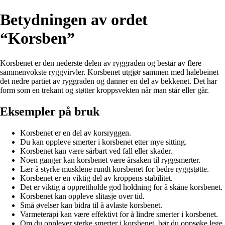
Betydningen av ordet
“Korsben”
Korsbenet er den nederste delen av ryggraden og består av flere
sammenvokste ryggvirvler. Korsbenet utgjør sammen med halebeinet
det nedre partiet av ryggraden og danner en del av bekkenet. Det har
form som en trekant og støtter kroppsvekten når man står eller går.
Eksempler på bruk
Korsbenet er en del av korsryggen.
Du kan oppleve smerter i korsbenet etter mye sitting.
Korsbenet kan være sårbart ved fall eller skader.
Noen ganger kan korsbenet være årsaken til ryggsmerter.
Lær å styrke musklene rundt korsbenet for bedre ryggstøtte.
Korsbenet er en viktig del av kroppens stabilitet.
Det er viktig å opprettholde god holdning for å skåne korsbenet.
Korsbenet kan oppleve slitasje over tid.
Små øvelser kan bidra til å avlaste korsbenet.
Varmeterapi kan være effektivt for å lindre smerter i korsbenet.
Om du opplever sterke smerter i korsbenet, bør du oppsøke lege.