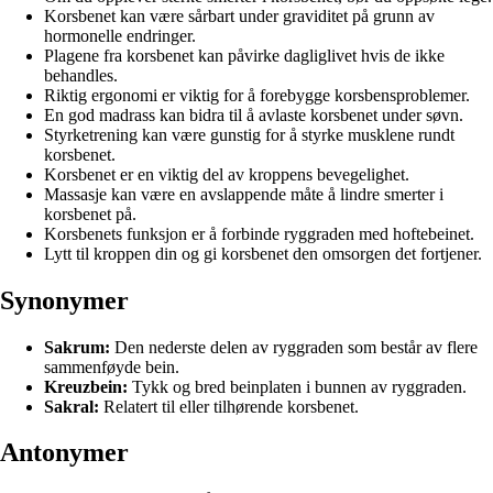
Korsbenet kan være sårbart under graviditet på grunn av
hormonelle endringer.
Plagene fra korsbenet kan påvirke dagliglivet hvis de ikke
behandles.
Riktig ergonomi er viktig for å forebygge korsbensproblemer.
En god madrass kan bidra til å avlaste korsbenet under søvn.
Styrketrening kan være gunstig for å styrke musklene rundt
korsbenet.
Korsbenet er en viktig del av kroppens bevegelighet.
Massasje kan være en avslappende måte å lindre smerter i
korsbenet på.
Korsbenets funksjon er å forbinde ryggraden med hoftebeinet.
Lytt til kroppen din og gi korsbenet den omsorgen det fortjener.
Synonymer
Sakrum:
Den nederste delen av ryggraden som består av flere
sammenføyde bein.
Kreuzbein:
Tykk og bred beinplaten i bunnen av ryggraden.
Sakral:
Relatert til eller tilhørende korsbenet.
Antonymer