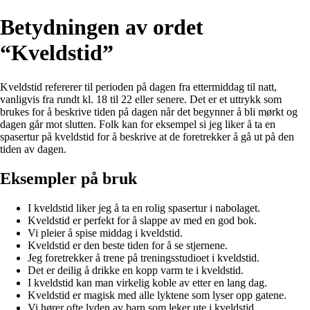
Betydningen av ordet
“Kveldstid”
Kveldstid refererer til perioden på dagen fra ettermiddag til natt,
vanligvis fra rundt kl. 18 til 22 eller senere. Det er et uttrykk som
brukes for å beskrive tiden på dagen når det begynner å bli mørkt og
dagen går mot slutten. Folk kan for eksempel si jeg liker å ta en
spasertur på kveldstid for å beskrive at de foretrekker å gå ut på den
tiden av dagen.
Eksempler på bruk
I kveldstid liker jeg å ta en rolig spasertur i nabolaget.
Kveldstid er perfekt for å slappe av med en god bok.
Vi pleier å spise middag i kveldstid.
Kveldstid er den beste tiden for å se stjernene.
Jeg foretrekker å trene på treningsstudioet i kveldstid.
Det er deilig å drikke en kopp varm te i kveldstid.
I kveldstid kan man virkelig koble av etter en lang dag.
Kveldstid er magisk med alle lyktene som lyser opp gatene.
Vi hører ofte lyden av barn som leker ute i kveldstid.