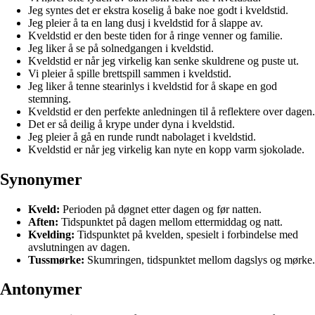
Jeg syntes det er ekstra koselig å bake noe godt i kveldstid.
Jeg pleier å ta en lang dusj i kveldstid for å slappe av.
Kveldstid er den beste tiden for å ringe venner og familie.
Jeg liker å se på solnedgangen i kveldstid.
Kveldstid er når jeg virkelig kan senke skuldrene og puste ut.
Vi pleier å spille brettspill sammen i kveldstid.
Jeg liker å tenne stearinlys i kveldstid for å skape en god
stemning.
Kveldstid er den perfekte anledningen til å reflektere over dagen.
Det er så deilig å krype under dyna i kveldstid.
Jeg pleier å gå en runde rundt nabolaget i kveldstid.
Kveldstid er når jeg virkelig kan nyte en kopp varm sjokolade.
Synonymer
Kveld:
Perioden på døgnet etter dagen og før natten.
Aften:
Tidspunktet på dagen mellom ettermiddag og natt.
Kvelding:
Tidspunktet på kvelden, spesielt i forbindelse med
avslutningen av dagen.
Tussmørke:
Skumringen, tidspunktet mellom dagslys og mørke.
Antonymer