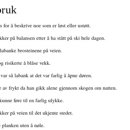
bruk
for å beskrive noe som er løst eller ustøtt.
ker på balansen etter å ha stått på ski hele dagen.
labanke brosteinene på veien.
og risikerte å blåse vekk.
ar så labank at det var farlig å åpne døren.
e av frykt da han gikk alene gjennom skogen om natten.
kunne føre til en farlig ulykke.
ker på veien til det ukjente stedet.
 planken uten å nøle.