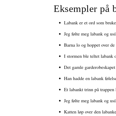
Eksempler på 
Labank er et ord som brukes 
Jeg følte meg labank og usik
Barna lo og hoppet over de 
I stormen ble teltet labank 
Det gamle garderobeskapet v
Han hadde en labank følels
Et labankt trinn på trappen 
Jeg følte meg labank og usik
Katten løp over den labanke