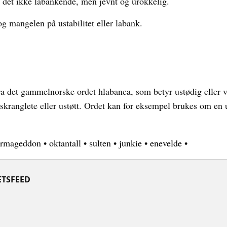
r det ikke labankende, men jevnt og urokkelig.
og mangelen på ustabilitet eller labank.
a det gammelnorske ordet hlabanca, som betyr ustødig eller 
skranglete eller ustøtt. Ordet kan for eksempel brukes om en 
armageddon
•
oktantall
•
sulten
•
junkie
•
enevelde
•
TSFEED