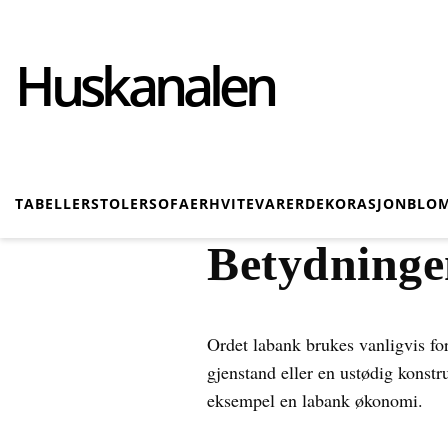
Huskanalen
TABELLER
STOLER
SOFAER
HVITEVARER
DEKORASJON
BLOM
Betydninge
Ordet labank brukes vanligvis for 
gjenstand eller en ustødig konstr
eksempel en labank økonomi.