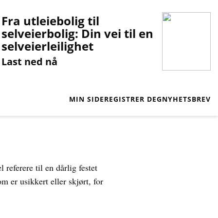
Fra utleiebolig til
selveierbolig: Din vei til en
selveierleilighet
Last ned nå
MIN SIDE
REGISTRER DEG
NYHETSBREV
referere til en dårlig festet
 er usikkert eller skjørt, for