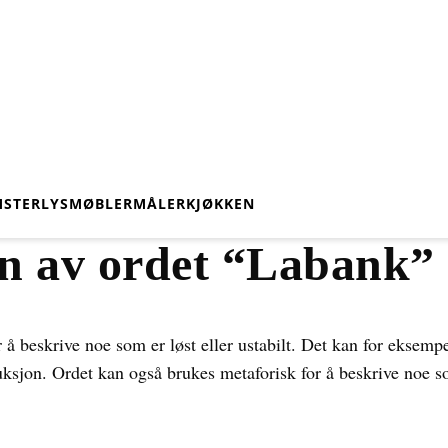
STER
LYS
MØBLER
MÅLER
KJØKKEN
n av ordet “Labank”
å beskrive noe som er løst eller ustabilt. Det kan for eksempel 
uksjon. Ordet kan også brukes metaforisk for å beskrive noe som