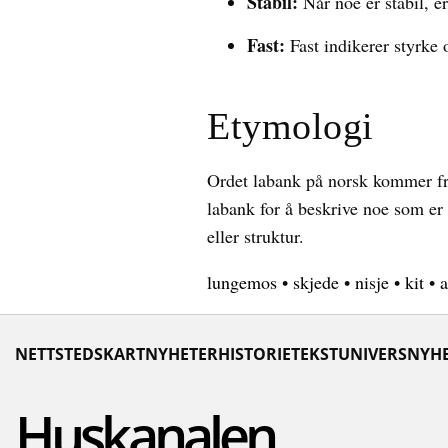
Stabil:
Når noe er stabil, e
Fast:
Fast indikerer styrke 
Etymologi
Ordet labank på norsk kommer fr
labank for å beskrive noe som er 
eller struktur.
lungemos
•
skjede
•
nisje
•
kit
•
NETTSTEDSKART
NYHETER
HISTORIE
TEKSTUNIVERS
NYHE
Huskanalen