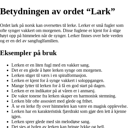
Betydningen av ordet “Lark”
Ordet lark på norsk kan oversettes til lerke. Lerker er små fugler som
ofte synger vakkert om morgenen. Disse fuglene er kjent for å stige
høyt opp på himmelen når de synger. Lerker finnes over hele verden
og er en del av sangfuglfamilien.
Eksempler på bruk
Lerken er en liten fugl med en vakker sang.
Det er en glede å høre lerken synge om morgenen.
Lerken stiger til værs i en spiralformasjon.
Lerken er kjent for å synge vakkert i soloppgangen.
Mange lytter til lerken for å få en god start på dagen.
Lerken er en indikator på at våren er i anmarsj.
De vakre tonene fra lerken skaper en harmonisk stemning.
Lerken blir ofte assosiert med glede og frihet.
Å se en lerke fly over himmelen kan være en magisk opplevelse.
Lerken har en karakteristisk fjærdrakt som gjør den lett å kjenne
igjen.
Lerken sprer glede med sin melodiøse sang.
Det sies at lyden av lerken kan bringe lykke og hell.