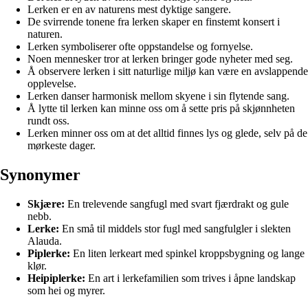
Lerken er en av naturens mest dyktige sangere.
De svirrende tonene fra lerken skaper en finstemt konsert i
naturen.
Lerken symboliserer ofte oppstandelse og fornyelse.
Noen mennesker tror at lerken bringer gode nyheter med seg.
Å observere lerken i sitt naturlige miljø kan være en avslappende
opplevelse.
Lerken danser harmonisk mellom skyene i sin flytende sang.
Å lytte til lerken kan minne oss om å sette pris på skjønnheten
rundt oss.
Lerken minner oss om at det alltid finnes lys og glede, selv på de
mørkeste dager.
Synonymer
Skjære:
En trelevende sangfugl med svart fjærdrakt og gule
nebb.
Lerke:
En små til middels stor fugl med sangfulgler i slekten
Alauda.
Piplerke:
En liten lerkeart med spinkel kroppsbygning og lange
klør.
Heipiplerke:
En art i lerkefamilien som trives i åpne landskap
som hei og myrer.