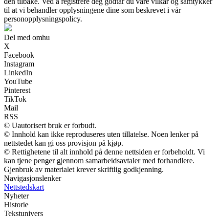
den tilbake. Ved å registrere deg godtar du våre vilkår og samtykker
til at vi behandler opplysningene dine som beskrevet i vår
personopplysningspolicy.
Del med omhu
X
Facebook
Instagram
LinkedIn
YouTube
Pinterest
TikTok
Mail
RSS
© Uautorisert bruk er forbudt.
© Innhold kan ikke reproduseres uten tillatelse. Noen lenker på
nettstedet kan gi oss provisjon på kjøp.
© Rettighetene til alt innhold på denne nettsiden er forbeholdt. Vi
kan tjene penger gjennom samarbeidsavtaler med forhandlere.
Gjenbruk av materialet krever skriftlig godkjenning.
Navigasjonslenker
Nettstedskart
Nyheter
Historie
Tekstunivers