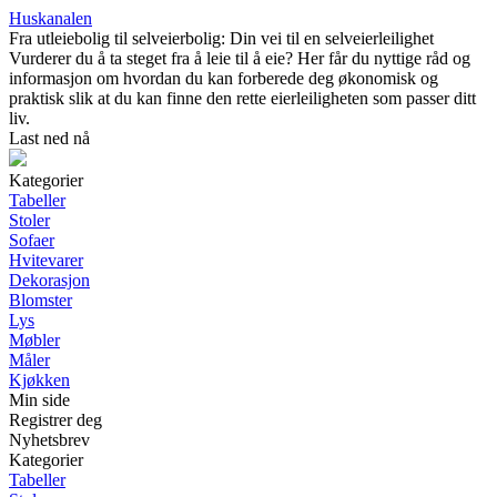
Huskanalen
Fra utleiebolig til selveierbolig: Din vei til en selveierleilighet
Vurderer du å ta steget fra å leie til å eie? Her får du nyttige råd og
informasjon om hvordan du kan forberede deg økonomisk og
praktisk slik at du kan finne den rette eierleiligheten som passer ditt
liv.
Last ned nå
Kategorier
Tabeller
Stoler
Sofaer
Hvitevarer
Dekorasjon
Blomster
Lys
Møbler
Måler
Kjøkken
Min side
Registrer deg
Nyhetsbrev
Kategorier
Tabeller