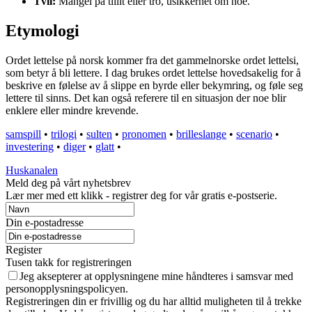
Tvil:
Mangel på tillit eller tro, usikkerhet om noe.
Etymologi
Ordet lettelse på norsk kommer fra det gammelnorske ordet lettelsi,
som betyr å bli lettere. I dag brukes ordet lettelse hovedsakelig for å
beskrive en følelse av å slippe en byrde eller bekymring, og føle seg
lettere til sinns. Det kan også referere til en situasjon der noe blir
enklere eller mindre krevende.
samspill
•
trilogi
•
sulten
•
pronomen
•
brilleslange
•
scenario
•
investering
•
diger
•
glatt
•
Huskanalen
Meld deg på vårt nyhetsbrev
Lær mer med ett klikk - registrer deg for vår gratis e-postserie.
Din e-postadresse
Register
Tusen takk for registreringen
Jeg aksepterer at opplysningene mine håndteres i samsvar med
personopplysningspolicyen.
Registreringen din er frivillig og du har alltid muligheten til å trekke