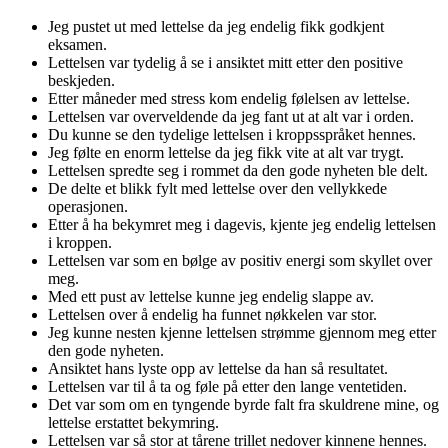
Jeg pustet ut med lettelse da jeg endelig fikk godkjent
eksamen.
Lettelsen var tydelig å se i ansiktet mitt etter den positive
beskjeden.
Etter måneder med stress kom endelig følelsen av lettelse.
Lettelsen var overveldende da jeg fant ut at alt var i orden.
Du kunne se den tydelige lettelsen i kroppsspråket hennes.
Jeg følte en enorm lettelse da jeg fikk vite at alt var trygt.
Lettelsen spredte seg i rommet da den gode nyheten ble delt.
De delte et blikk fylt med lettelse over den vellykkede
operasjonen.
Etter å ha bekymret meg i dagevis, kjente jeg endelig lettelsen
i kroppen.
Lettelsen var som en bølge av positiv energi som skyllet over
meg.
Med ett pust av lettelse kunne jeg endelig slappe av.
Lettelsen over å endelig ha funnet nøkkelen var stor.
Jeg kunne nesten kjenne lettelsen strømme gjennom meg etter
den gode nyheten.
Ansiktet hans lyste opp av lettelse da han så resultatet.
Lettelsen var til å ta og føle på etter den lange ventetiden.
Det var som om en tyngende byrde falt fra skuldrene mine, og
lettelse erstattet bekymring.
Lettelsen var så stor at tårene trillet nedover kinnene hennes.