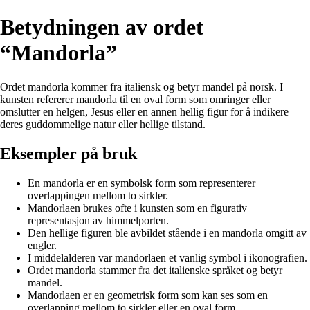
Betydningen av ordet
“Mandorla”
Ordet mandorla kommer fra italiensk og betyr mandel på norsk. I
kunsten refererer mandorla til en oval form som omringer eller
omslutter en helgen, Jesus eller en annen hellig figur for å indikere
deres guddommelige natur eller hellige tilstand.
Eksempler på bruk
En mandorla er en symbolsk form som representerer
overlappingen mellom to sirkler.
Mandorlaen brukes ofte i kunsten som en figurativ
representasjon av himmelporten.
Den hellige figuren ble avbildet stående i en mandorla omgitt av
engler.
I middelalderen var mandorlaen et vanlig symbol i ikonografien.
Ordet mandorla stammer fra det italienske språket og betyr
mandel.
Mandorlaen er en geometrisk form som kan ses som en
overlapping mellom to sirkler eller en oval form.