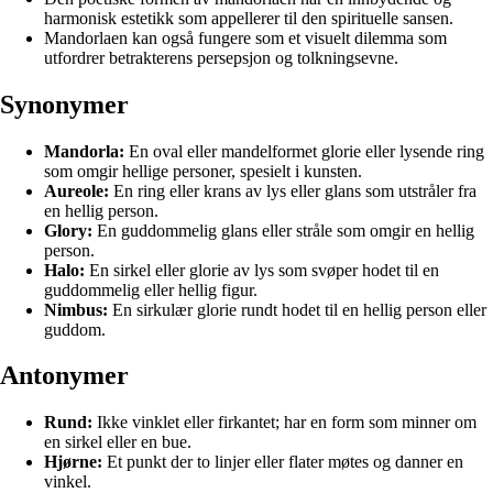
harmonisk estetikk som appellerer til den spirituelle sansen.
Mandorlaen kan også fungere som et visuelt dilemma som
utfordrer betrakterens persepsjon og tolkningsevne.
Synonymer
Mandorla:
En oval eller mandelformet glorie eller lysende ring
som omgir hellige personer, spesielt i kunsten.
Aureole:
En ring eller krans av lys eller glans som utstråler fra
en hellig person.
Glory:
En guddommelig glans eller stråle som omgir en hellig
person.
Halo:
En sirkel eller glorie av lys som svøper hodet til en
guddommelig eller hellig figur.
Nimbus:
En sirkulær glorie rundt hodet til en hellig person eller
guddom.
Antonymer
Rund:
Ikke vinklet eller firkantet; har en form som minner om
en sirkel eller en bue.
Hjørne:
Et punkt der to linjer eller flater møtes og danner en
vinkel.