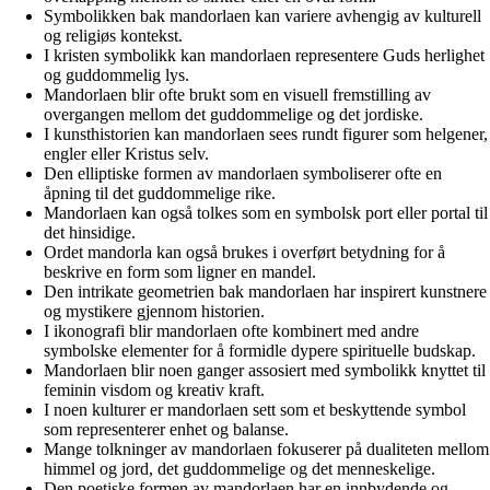
Symbolikken bak mandorlaen kan variere avhengig av kulturell
og religiøs kontekst.
I kristen symbolikk kan mandorlaen representere Guds herlighet
og guddommelig lys.
Mandorlaen blir ofte brukt som en visuell fremstilling av
overgangen mellom det guddommelige og det jordiske.
I kunsthistorien kan mandorlaen sees rundt figurer som helgener,
engler eller Kristus selv.
Den elliptiske formen av mandorlaen symboliserer ofte en
åpning til det guddommelige rike.
Mandorlaen kan også tolkes som en symbolsk port eller portal til
det hinsidige.
Ordet mandorla kan også brukes i overført betydning for å
beskrive en form som ligner en mandel.
Den intrikate geometrien bak mandorlaen har inspirert kunstnere
og mystikere gjennom historien.
I ikonografi blir mandorlaen ofte kombinert med andre
symbolske elementer for å formidle dypere spirituelle budskap.
Mandorlaen blir noen ganger assosiert med symbolikk knyttet til
feminin visdom og kreativ kraft.
I noen kulturer er mandorlaen sett som et beskyttende symbol
som representerer enhet og balanse.
Mange tolkninger av mandorlaen fokuserer på dualiteten mellom
himmel og jord, det guddommelige og det menneskelige.
Den poetiske formen av mandorlaen har en innbydende og