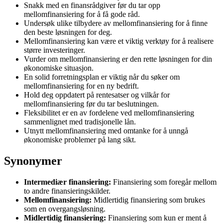
Snakk med en finansrådgiver før du tar opp
mellomfinansiering for å få gode råd.
Undersøk ulike tilbydere av mellomfinansiering for å finne
den beste løsningen for deg.
Mellomfinansiering kan være et viktig verktøy for å realisere
større investeringer.
Vurder om mellomfinansiering er den rette løsningen for din
økonomiske situasjon.
En solid forretningsplan er viktig når du søker om
mellomfinansiering for en ny bedrift.
Hold deg oppdatert på rentesatser og vilkår for
mellomfinansiering før du tar beslutningen.
Fleksibilitet er en av fordelene ved mellomfinansiering
sammenlignet med tradisjonelle lån.
Utnytt mellomfinansiering med omtanke for å unngå
økonomiske problemer på lang sikt.
Synonymer
Intermediær finansiering:
Finansiering som foregår mellom
to andre finansieringskilder.
Mellomfinansiering:
Midlertidig finansiering som brukes
som en overgangsløsning.
Midlertidig finansiering:
Finansiering som kun er ment å