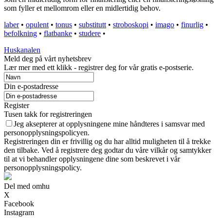
som fyller et mellomrom eller en midlertidig behov.
laber
•
opulent
•
tonus
•
substitutt
•
stroboskopi
•
imago
•
finurlig
•
befolkning
•
flatbanke
•
studere
•
Huskanalen
Meld deg på vårt nyhetsbrev
Lær mer med ett klikk - registrer deg for vår gratis e-postserie.
Din e-postadresse
Register
Tusen takk for registreringen
Jeg aksepterer at opplysningene mine håndteres i samsvar med
personopplysningspolicyen.
Registreringen din er frivillig og du har alltid muligheten til å trekke
den tilbake. Ved å registrere deg godtar du våre vilkår og samtykker
til at vi behandler opplysningene dine som beskrevet i vår
personopplysningspolicy.
Del med omhu
X
Facebook
Instagram