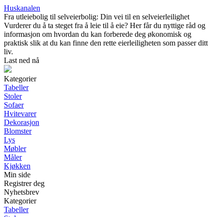
Huskanalen
Fra utleiebolig til selveierbolig: Din vei til en selveierleilighet
Vurderer du å ta steget fra å leie til å eie? Her får du nyttige råd og
informasjon om hvordan du kan forberede deg økonomisk og
praktisk slik at du kan finne den rette eierleiligheten som passer ditt
liv.
Last ned nå
Kategorier
Tabeller
Stoler
Sofaer
Hvitevarer
Dekorasjon
Blomster
Lys
Møbler
Måler
Kjøkken
Min side
Registrer deg
Nyhetsbrev
Kategorier
Tabeller