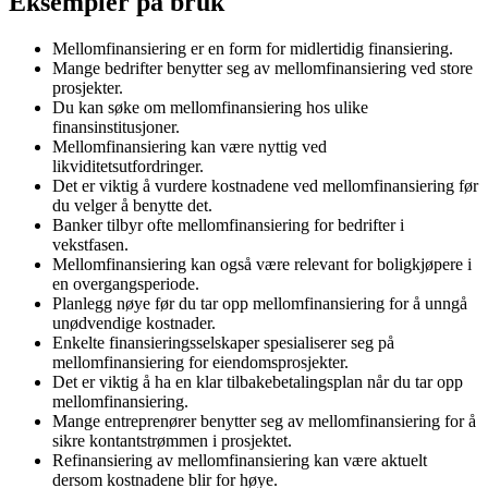
Eksempler på bruk
Mellomfinansiering er en form for midlertidig finansiering.
Mange bedrifter benytter seg av mellomfinansiering ved store
prosjekter.
Du kan søke om mellomfinansiering hos ulike
finansinstitusjoner.
Mellomfinansiering kan være nyttig ved
likviditetsutfordringer.
Det er viktig å vurdere kostnadene ved mellomfinansiering før
du velger å benytte det.
Banker tilbyr ofte mellomfinansiering for bedrifter i
vekstfasen.
Mellomfinansiering kan også være relevant for boligkjøpere i
en overgangsperiode.
Planlegg nøye før du tar opp mellomfinansiering for å unngå
unødvendige kostnader.
Enkelte finansieringsselskaper spesialiserer seg på
mellomfinansiering for eiendomsprosjekter.
Det er viktig å ha en klar tilbakebetalingsplan når du tar opp
mellomfinansiering.
Mange entreprenører benytter seg av mellomfinansiering for å
sikre kontantstrømmen i prosjektet.
Refinansiering av mellomfinansiering kan være aktuelt
dersom kostnadene blir for høye.