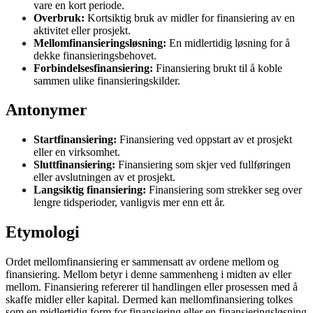
vare en kort periode.
Overbruk:
Kortsiktig bruk av midler for finansiering av en
aktivitet eller prosjekt.
Mellomfinansieringsløsning:
En midlertidig løsning for å
dekke finansieringsbehovet.
Forbindelsesfinansiering:
Finansiering brukt til å koble
sammen ulike finansieringskilder.
Antonymer
Startfinansiering:
Finansiering ved oppstart av et prosjekt
eller en virksomhet.
Sluttfinansiering:
Finansiering som skjer ved fullføringen
eller avslutningen av et prosjekt.
Langsiktig finansiering:
Finansiering som strekker seg over
lengre tidsperioder, vanligvis mer enn ett år.
Etymologi
Ordet mellomfinansiering er sammensatt av ordene mellom og
finansiering. Mellom betyr i denne sammenheng i midten av eller
mellom. Finansiering refererer til handlingen eller prosessen med å
skaffe midler eller kapital. Dermed kan mellomfinansiering tolkes
som en midlertidig form for finansiering eller en finansieringsløsning