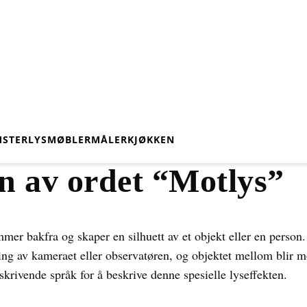
STER
LYS
MØBLER
MÅLER
KJØKKEN
n av ordet “Motlys”
mmer bakfra og skaper en silhuett av et objekt eller en person
ning av kameraet eller observatøren, og objektet mellom blir m
skrivende språk for å beskrive denne spesielle lyseffekten.