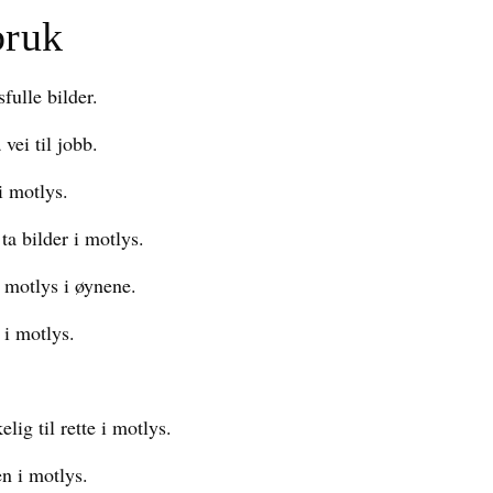
bruk
ulle bilder.
vei til jobb.
i motlys.
ta bilder i motlys.
 motlys i øynene.
 i motlys.
ig til rette i motlys.
en i motlys.