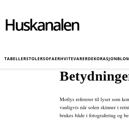
Huskanalen
TABELLER
STOLER
SOFAER
HVITEVARER
DEKORASJON
BLOM
Betydninge
Motlys refererer til lyset som ko
vanligvis når solen skinner i ret
brukes både i fotografering og be