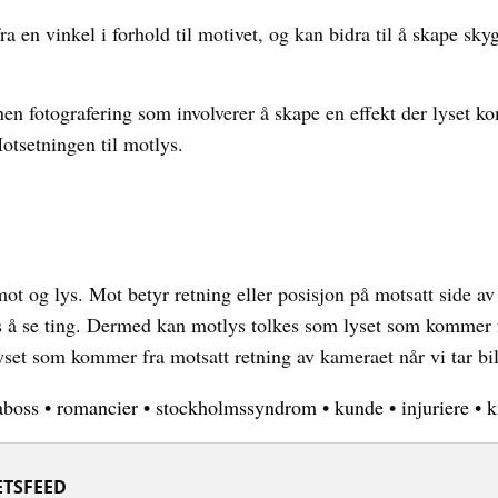
en vinkel i forhold til motivet, og kan bidra til å skape skygg
en fotografering som involverer å skape en effekt der lyset k
Motsetningen til motlys.
ot og lys. Mot betyr retning eller posisjon på motsatt side av 
ss å se ting. Dermed kan motlys tolkes som lyset som kommer f
yset som kommer fra motsatt retning av kameraet når vi tar bil
aboss
•
romancier
•
stockholmssyndrom
•
kunde
•
injuriere
•
k
TSFEED