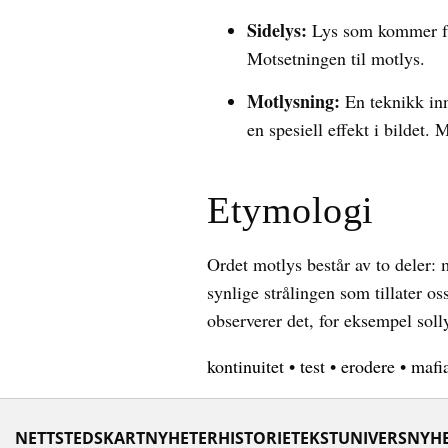
Sidelys:
Lys som kommer fra 
Motsetningen til motlys.
Motlysning:
En teknikk inn
en spesiell effekt i bildet. 
Etymologi
Ordet motlys består av to deler: m
synlige strålingen som tillater o
observerer det, for eksempel soll
kontinuitet
•
test
•
erodere
•
mafi
NETTSTEDSKART
NYHETER
HISTORIE
TEKSTUNIVERS
NYHE