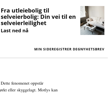
Fra utleiebolig til
selveierbolig: Din vei til en
selveierleilighet
Last ned nå
MIN SIDE
REGISTRER DEG
NYHETSBREV
. Dette fenomenet oppstår
ørkt eller skyggelagt. Motlys kan