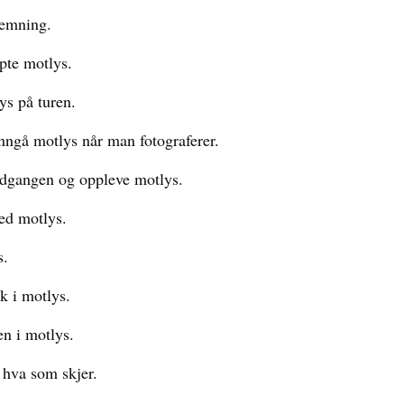
temning.
apte motlys.
ys på turen.
nngå motlys når man fotograferer.
edgangen og oppleve motlys.
ed motlys.
s.
k i motlys.
en i motlys.
 hva som skjer.