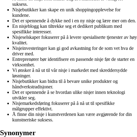
suksess.
Nisjebutikker kan skape en unik shoppingopplevelse for
kundene.
Det er spennende å dykke ned i en ny nisje og lære mer om den.
En nisjeblogg kan tiltrekke seg et dedikert publikum med
spesifikke interesser.
Nisjeselskaper fokuserer på å levere spesialiserte tjenester av høy
kvalitet.
Nisjeinvesteringer kan gi god avkastning for de som vet hva de
driver med.
Entreprenører bør identifisere en passende nisje før de starter en
virksomhet.
Vi ønsker å nå ut til vår nisje i markedet med skreddersydde
løsninger.
Nisjebutikker kan bidra til å bevare unike produkter og
håndverkstradisjoner.
Det er spennende å se hvordan ulike nisjer innen teknologi
utvikler seg.
Nisjemarkedsføring fokuserer på å nå ut til spesifikke
målgrupper effektivt.
Å finne din nisje i kunstverdenen kan være avgjørende for din
kunstneriske suksess.
Synonymer