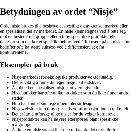
Betydningen av ordet “Nisje”
Ordet nisje brukes til å beskrive et spesifikt og avgrenset marked eller
en spesialisert del av markedet. En nisje kjennetegnes ved å rette seg
mot en bestemt målgruppe eller å tilby spesifikke produkter eller
tjenester som dekker et spesifikt behov. Ved å fokusere på en nisje kan
bedrifter ofte ha større suksess ved å differensiere seg fra
konkurrentene.
Eksempler på bruk
Nisje-markedet for økologiske produkter vokser stadig.
Det er viktig å finne din egen nisje i arbeidslivet.
Å jobbe i en spesialisert nisje kan være givende.
Nisjebutikker har ofte unike produkter som du ikke finner andre
steder.
Hun har funnet sin nisje innen interiørdesign.
Nisjewebsider kan tilby spesialisert informasjon innen ulike felt.
Det er lurt å utforske ulike nisjer før du velger karrierevei.
Nisjeprodukter kan ha høyere etterspørsel blant spesifikke
målgrupper.
Å finne en nisje som skiller deg ut i markedet er viktig for