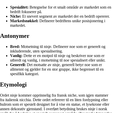
Spesialitet:
Betegnelse for et smalt område av markedet som en
bedrift fokuserer på.
Niche:
Et snevert segment av markedet der en bedrift opererer.
Markedsnøkkel:
Definerer bedriftens unike posisjonering i
markedet.
Antonymer
Bred:
Motsetning til nisje. Definerer noe som er generelt og
inkluderende, uten spesialisering.
Vanlig:
Dette er en motpol til nisje og beskriver noe som er
utbredt og vanlig, i motsetning til noe spesialisert eller unikt.
Generell:
Det motsatte av nisje, generell betyr noe som er
allmennt og gjelder for en stor gruppe, ikke begrenset til en
spesifikk kategori.
Etymologi
Ordet nisje kommer opprinnelig fra fransk niche, som igjen stammer
fra italiensk nicchia. Dette ordet refererer til en liten fordypning eller
hulrom som er spesielt designet for å vise en statue, et lysekrone eller
annen dekorativ gjenstand. I overført betydning brukes nisje i norsk