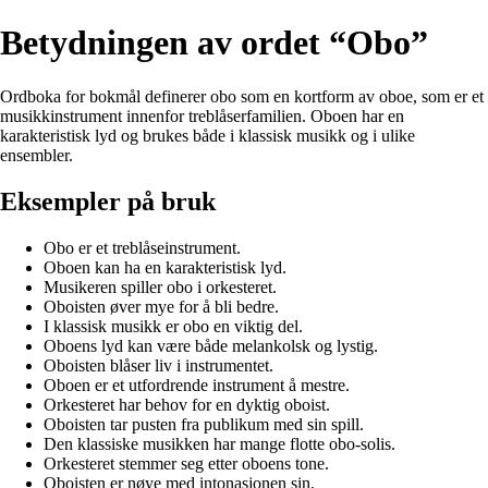
Betydningen av ordet “Obo”
Ordboka for bokmål definerer obo som en kortform av oboe, som er et
musikkinstrument innenfor treblåserfamilien. Oboen har en
karakteristisk lyd og brukes både i klassisk musikk og i ulike
ensembler.
Eksempler på bruk
Obo er et treblåseinstrument.
Oboen kan ha en karakteristisk lyd.
Musikeren spiller obo i orkesteret.
Oboisten øver mye for å bli bedre.
I klassisk musikk er obo en viktig del.
Oboens lyd kan være både melankolsk og lystig.
Oboisten blåser liv i instrumentet.
Oboen er et utfordrende instrument å mestre.
Orkesteret har behov for en dyktig oboist.
Oboisten tar pusten fra publikum med sin spill.
Den klassiske musikken har mange flotte obo-solis.
Orkesteret stemmer seg etter oboens tone.
Oboisten er nøye med intonasjonen sin.