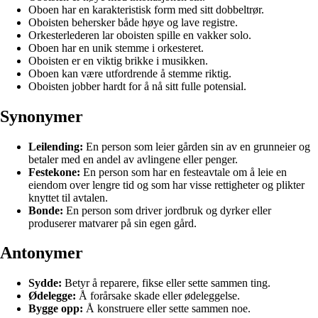
Oboen har en karakteristisk form med sitt dobbeltrør.
Oboisten behersker både høye og lave registre.
Orkesterlederen lar oboisten spille en vakker solo.
Oboen har en unik stemme i orkesteret.
Oboisten er en viktig brikke i musikken.
Oboen kan være utfordrende å stemme riktig.
Oboisten jobber hardt for å nå sitt fulle potensial.
Synonymer
Leilending:
En person som leier gården sin av en grunneier og
betaler med en andel av avlingene eller penger.
Festekone:
En person som har en festeavtale om å leie en
eiendom over lengre tid og som har visse rettigheter og plikter
knyttet til avtalen.
Bonde:
En person som driver jordbruk og dyrker eller
produserer matvarer på sin egen gård.
Antonymer
Sydde:
Betyr å reparere, fikse eller sette sammen ting.
Ødelegge:
Å forårsake skade eller ødeleggelse.
Bygge opp:
Å konstruere eller sette sammen noe.