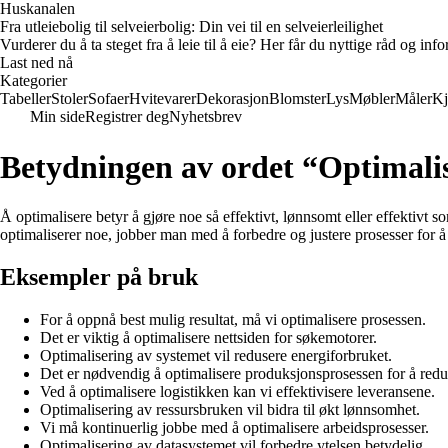
Huskanalen
Fra utleiebolig til selveierbolig: Din vei til en selveierleilighet
Vurderer du å ta steget fra å leie til å eie? Her får du nyttige råd og i
Last ned nå
Kategorier
Tabeller
Stoler
Sofaer
Hvitevarer
Dekorasjon
Blomster
Lys
Møbler
Måler
Kj
Min side
Registrer deg
Nyhetsbrev
Betydningen av ordet “Optimali
Å optimalisere betyr å gjøre noe så effektivt, lønnsomt eller effektivt
optimaliserer noe, jobber man med å forbedre og justere prosesser for å
Eksempler på bruk
For å oppnå best mulig resultat, må vi optimalisere prosessen.
Det er viktig å optimalisere nettsiden for søkemotorer.
Optimalisering av systemet vil redusere energiforbruket.
Det er nødvendig å optimalisere produksjonsprosessen for å redu
Ved å optimalisere logistikken kan vi effektivisere leveransene.
Optimalisering av ressursbruken vil bidra til økt lønnsomhet.
Vi må kontinuerlig jobbe med å optimalisere arbeidsprosesser.
Optimalisering av datasystemet vil forbedre ytelsen betydelig.