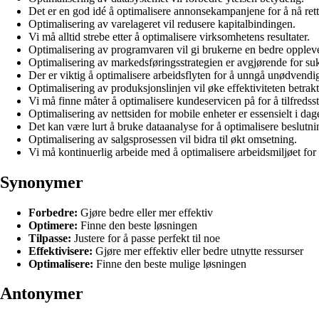
Det er en god idé å optimalisere annonsekampanjene for å nå ret
Optimalisering av varelageret vil redusere kapitalbindingen.
Vi må alltid strebe etter å optimalisere virksomhetens resultater.
Optimalisering av programvaren vil gi brukerne en bedre oppleve
Optimalisering av markedsføringsstrategien er avgjørende for su
Der er viktig å optimalisere arbeidsflyten for å unngå unødvendig
Optimalisering av produksjonslinjen vil øke effektiviteten betrakt
Vi må finne måter å optimalisere kundeservicen på for å tilfredss
Optimalisering av nettsiden for mobile enheter er essensielt i dag
Det kan være lurt å bruke dataanalyse for å optimalisere beslutni
Optimalisering av salgsprosessen vil bidra til økt omsetning.
Vi må kontinuerlig arbeide med å optimalisere arbeidsmiljøet for å
Synonymer
Forbedre:
Gjøre bedre eller mer effektiv
Optimere:
Finne den beste løsningen
Tilpasse:
Justere for å passe perfekt til noe
Effektivisere:
Gjøre mer effektiv eller bedre utnytte ressurser
Optimalisere:
Finne den beste mulige løsningen
Antonymer