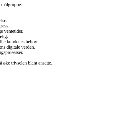
t målgruppe.
lse.
ksess.
e ventetider.
elig.
tille kundenes behov.
ens digitale verden.
ngsprosesser.
 øke trivselen blant ansatte.