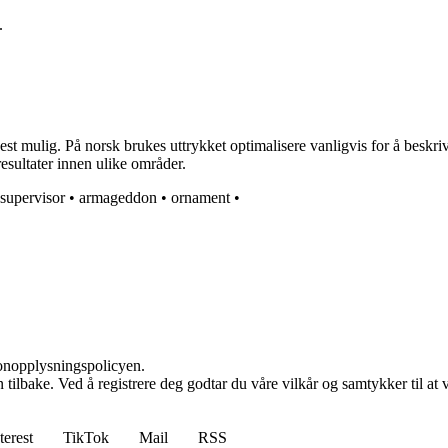
.
est mulig. På norsk brukes uttrykket optimalisere vanligvis for å beskri
resultater innen ulike områder.
supervisor
•
armageddon
•
ornament
•
sonopplysningspolicyen.
den tilbake. Ved å registrere deg godtar du våre vilkår og samtykker til 
terest
TikTok
Mail
RSS