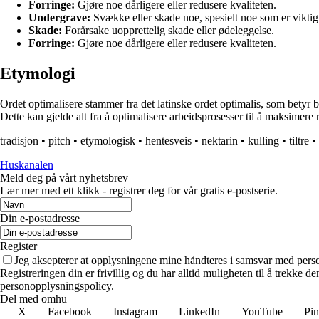
Forringe:
Gjøre noe dårligere eller redusere kvaliteten.
Undergrave:
Svække eller skade noe, spesielt noe som er viktig
Skade:
Forårsake uopprettelig skade eller ødeleggelse.
Forringe:
Gjøre noe dårligere eller redusere kvaliteten.
Etymologi
Ordet optimalisere stammer fra det latinske ordet optimalis, som betyr b
Dette kan gjelde alt fra å optimalisere arbeidsprosesser til å maksimere 
tradisjon
•
pitch
•
etymologisk
•
hentesveis
•
nektarin
•
kulling
•
tiltre
•
Huskanalen
Meld deg på vårt nyhetsbrev
Lær mer med ett klikk - registrer deg for vår gratis e-postserie.
Din e-postadresse
Register
Jeg aksepterer at opplysningene mine håndteres i samsvar med per
Registreringen din er frivillig og du har alltid muligheten til å trekke 
personopplysningspolicy.
Del med omhu
X
Facebook
Instagram
LinkedIn
YouTube
Pin