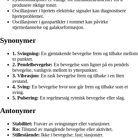
produsere riktige toner.
Oscillasjoner i hjertets elektriske signaler kan diagnostisere
hjerteproblemer.
Oscillasjoner i gasspartikler i rommet kan påvirke
stjernedannelse og galakseformasjon.
Synonymer
1. Svingning:
En gjentakende bevegelse frem og tilbake mellom
to punkter.
2. Pendelbevegelse:
En bevegelse som ligner på en pendels
bevegelse, vanligvis mellom to ytterpunkter.
3. Vibrasjon:
En rask bevegelse frem og tilbake i en liten
avstand.
4. Sving:
En bevegelse hvor noe går frem og tilbake som et
sving.
5. Pulsering:
En regelmessig rytmisk bevegelse eller slag.
Antonymer
Stabilitet:
Fravær av svingninger eller variasjoner.
Ro:
Tilstand av manglende bevegelse eller aktivitet.
Stillestående:
Ikke i bevegelse; fast; stasjonær.