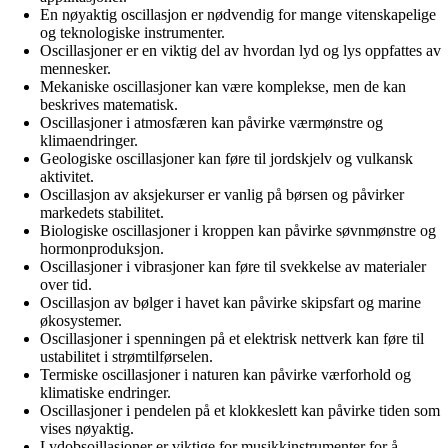
En nøyaktig oscillasjon er nødvendig for mange vitenskapelige
og teknologiske instrumenter.
Oscillasjoner er en viktig del av hvordan lyd og lys oppfattes av
mennesker.
Mekaniske oscillasjoner kan være komplekse, men de kan
beskrives matematisk.
Oscillasjoner i atmosfæren kan påvirke værmønstre og
klimaendringer.
Geologiske oscillasjoner kan føre til jordskjelv og vulkansk
aktivitet.
Oscillasjon av aksjekurser er vanlig på børsen og påvirker
markedets stabilitet.
Biologiske oscillasjoner i kroppen kan påvirke søvnmønstre og
hormonproduksjon.
Oscillasjoner i vibrasjoner kan føre til svekkelse av materialer
over tid.
Oscillasjon av bølger i havet kan påvirke skipsfart og marine
økosystemer.
Oscillasjoner i spenningen på et elektrisk nettverk kan føre til
ustabilitet i strømtilførselen.
Termiske oscillasjoner i naturen kan påvirke værforhold og
klimatiske endringer.
Oscillasjoner i pendelen på et klokkeslett kan påvirke tiden som
vises nøyaktig.
Lydobsoillasjoner er viktige for musikkinstrumenter for å