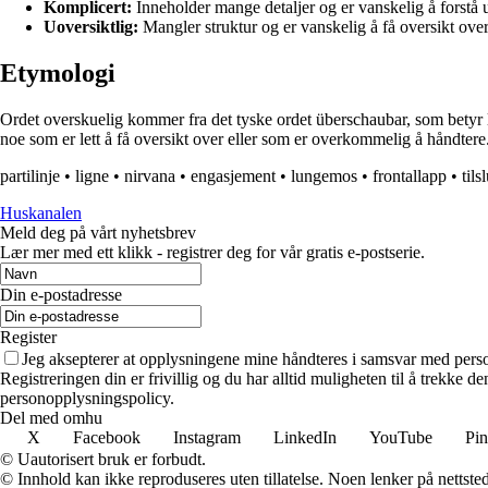
Komplicert:
Inneholder mange detaljer og er vanskelig å forstå 
Uoversiktlig:
Mangler struktur og er vanskelig å få oversikt ove
Etymologi
Ordet overskuelig kommer fra det tyske ordet überschaubar, som betyr lett
noe som er lett å få oversikt over eller som er overkommelig å håndtere
partilinje
•
ligne
•
nirvana
•
engasjement
•
lungemos
•
frontallapp
•
tils
Huskanalen
Meld deg på vårt nyhetsbrev
Lær mer med ett klikk - registrer deg for vår gratis e-postserie.
Din e-postadresse
Register
Jeg aksepterer at opplysningene mine håndteres i samsvar med per
Registreringen din er frivillig og du har alltid muligheten til å trekke 
personopplysningspolicy.
Del med omhu
X
Facebook
Instagram
LinkedIn
YouTube
Pin
© Uautorisert bruk er forbudt.
© Innhold kan ikke reproduseres uten tillatelse. Noen lenker på nettsted