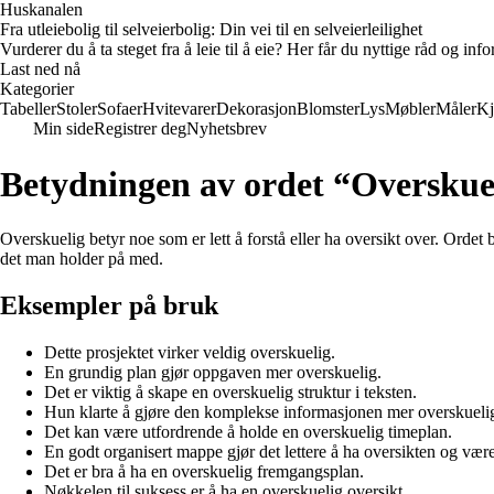
Huskanalen
Fra utleiebolig til selveierbolig: Din vei til en selveierleilighet
Vurderer du å ta steget fra å leie til å eie? Her får du nyttige råd og i
Last ned nå
Kategorier
Tabeller
Stoler
Sofaer
Hvitevarer
Dekorasjon
Blomster
Lys
Møbler
Måler
Kj
Min side
Registrer deg
Nyhetsbrev
Betydningen av ordet “Overskue
Overskuelig betyr noe som er lett å forstå eller ha oversikt over. Ordet 
det man holder på med.
Eksempler på bruk
Dette prosjektet virker veldig overskuelig.
En grundig plan gjør oppgaven mer overskuelig.
Det er viktig å skape en overskuelig struktur i teksten.
Hun klarte å gjøre den komplekse informasjonen mer overskueli
Det kan være utfordrende å holde en overskuelig timeplan.
En godt organisert mappe gjør det lettere å ha oversikten og vær
Det er bra å ha en overskuelig fremgangsplan.
Nøkkelen til suksess er å ha en overskuelig oversikt.