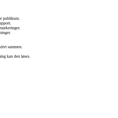
or publikum.
apport.
markeringer.
ninger.
ektivt sammen.
ing kan den løses.