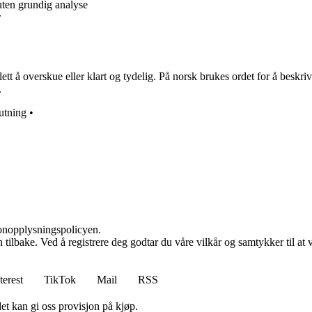
uten grundig analyse
r
 å overskue eller klart og tydelig. På norsk brukes ordet for å beskrive n
.
lutning
•
sonopplysningspolicyen.
den tilbake. Ved å registrere deg godtar du våre vilkår og samtykker til 
terest
TikTok
Mail
RSS
et kan gi oss provisjon på kjøp.