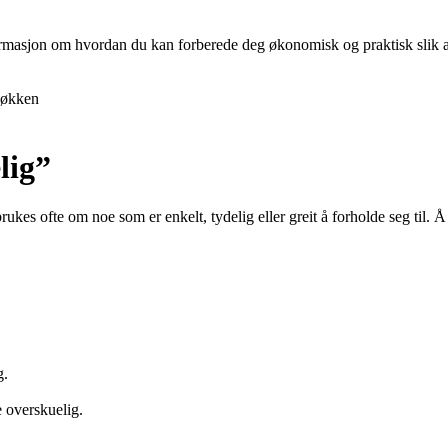
nformasjon om hvordan du kan forberede deg økonomisk og praktisk slik at 
økken
lig”
brukes ofte om noe som er enkelt, tydelig eller greit å forholde seg til. 
g.
e overskuelig.