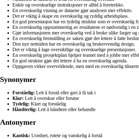
Enkle og overskuelige instruksjoner er alltid å foretrekke.
En overskuelig visning av dataene gjør analysen mer effektiv.
Det er viktig å skape en overskuelig og ryddig arbeidsplass.
En god presentasjon har en tydelig struktur som er overskuelig f
En overskuelig oppsummering av resultatene er nødvendig i en r
Gjør informasjonen mer overskuelig ved å bruke ulike farger og 
En overskuelig fremstilling av saken gjør det lettere å fatte beslut
Den nye nettsiden har en overskuelig og brukervennlig design.
Det er viktig å lage oversiktlige og overskuelige presentasjoner.
En overskuelig prosjektplan hjelper teamet med å jobbe mer eff
En god struktur gjør det lettere å ha en overskuelig agenda.
Oppgaven virker overveldende, men med en overskuelig tilnærm
Synonymer
Forståelig:
Lett å forstå eller grei å få tak i
Klar:
Lett å overskue eller forutse
Tydelig:
Klart og forståelig
Håndterlig:
Lett å håndtere eller behandle
Antonymer
Kaotisk:
Uordnet, rotete og vanskelig å forstå