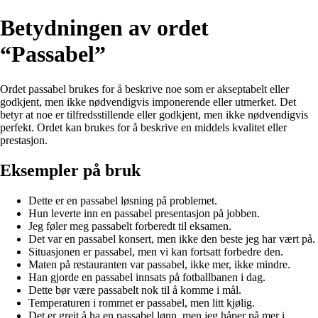
Betydningen av ordet
“Passabel”
Ordet passabel brukes for å beskrive noe som er akseptabelt eller
godkjent, men ikke nødvendigvis imponerende eller utmerket. Det
betyr at noe er tilfredsstillende eller godkjent, men ikke nødvendigvis
perfekt. Ordet kan brukes for å beskrive en middels kvalitet eller
prestasjon.
Eksempler på bruk
Dette er en passabel løsning på problemet.
Hun leverte inn en passabel presentasjon på jobben.
Jeg føler meg passabelt forberedt til eksamen.
Det var en passabel konsert, men ikke den beste jeg har vært på.
Situasjonen er passabel, men vi kan fortsatt forbedre den.
Maten på restauranten var passabel, ikke mer, ikke mindre.
Han gjorde en passabel innsats på fotballbanen i dag.
Dette bør være passabelt nok til å komme i mål.
Temperaturen i rommet er passabel, men litt kjølig.
Det er greit å ha en passabel lønn, men jeg håper på mer i