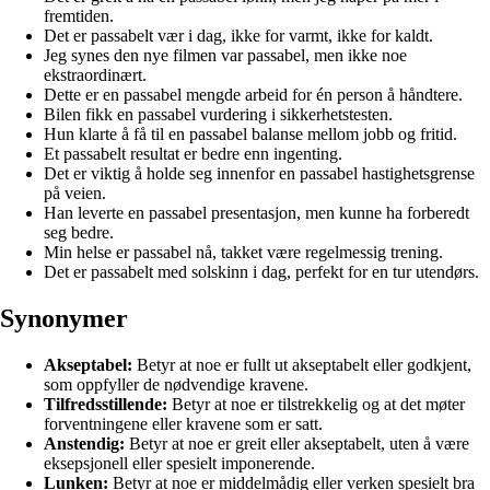
fremtiden.
Det er passabelt vær i dag, ikke for varmt, ikke for kaldt.
Jeg synes den nye filmen var passabel, men ikke noe
ekstraordinært.
Dette er en passabel mengde arbeid for én person å håndtere.
Bilen fikk en passabel vurdering i sikkerhetstesten.
Hun klarte å få til en passabel balanse mellom jobb og fritid.
Et passabelt resultat er bedre enn ingenting.
Det er viktig å holde seg innenfor en passabel hastighetsgrense
på veien.
Han leverte en passabel presentasjon, men kunne ha forberedt
seg bedre.
Min helse er passabel nå, takket være regelmessig trening.
Det er passabelt med solskinn i dag, perfekt for en tur utendørs.
Synonymer
Akseptabel:
Betyr at noe er fullt ut akseptabelt eller godkjent,
som oppfyller de nødvendige kravene.
Tilfredsstillende:
Betyr at noe er tilstrekkelig og at det møter
forventningene eller kravene som er satt.
Anstendig:
Betyr at noe er greit eller akseptabelt, uten å være
eksepsjonell eller spesielt imponerende.
Lunken:
Betyr at noe er middelmådig eller verken spesielt bra