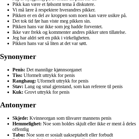
Pikk kan være et følsomt tema å diskutere.
Vi må lære å respektere hverandres pikker.
Pikken er en del av kroppen som noen kan være usikre på.
Det tok tid før han viste meg pikken sin.
Pikken hans var ikke som jeg hadde forventet.
Ikke vær frekk og kommenter andres pikker uten tillatelse.
Jeg har aldri sett en pikk i virkeligheten.
Pikken hans var så liten at det var søtt.
Synonymer
Penis:
Det mannlige kjønnsorganet
Tiss:
Uformelt uttrykk for penis
Ranghaug:
Uformelt uttrykk for penis
Stav:
Lang og smal gjenstand, som kan referere til penis
Kuk:
Grovt uttrykk for penis
Antonymer
Skjede:
Kvinneorgan som tilsvarer mannens penis
Hemmelighet:
Noe som holdes skjult eller ikke er ment å deles
offentlig
Tabu:
Noe som er sosialt uakseptabelt eller forbudt