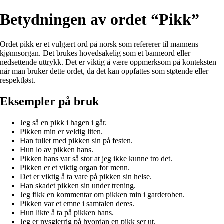
Betydningen av ordet “Pikk”
Ordet pikk er et vulgært ord på norsk som refererer til mannens
kjønnsorgan. Det brukes hovedsakelig som et banneord eller
nedsettende uttrykk. Det er viktig å være oppmerksom på konteksten
når man bruker dette ordet, da det kan oppfattes som støtende eller
respektløst.
Eksempler på bruk
Jeg så en pikk i hagen i går.
Pikken min er veldig liten.
Han tullet med pikken sin på festen.
Hun lo av pikken hans.
Pikken hans var så stor at jeg ikke kunne tro det.
Pikken er et viktig organ for menn.
Det er viktig å ta vare på pikken sin helse.
Han skadet pikken sin under trening.
Jeg fikk en kommentar om pikken min i garderoben.
Pikken var et emne i samtalen deres.
Hun likte å ta på pikken hans.
Jeg er nysgjerrig på hvordan en pikk ser ut.