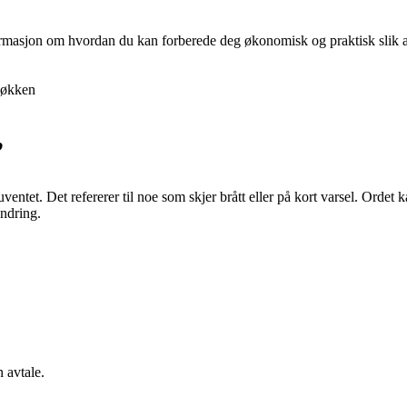
nformasjon om hvordan du kan forberede deg økonomisk og praktisk slik at 
økken
”
uventet. Det refererer til noe som skjer brått eller på kort varsel. Ordet
endring.
 avtale.