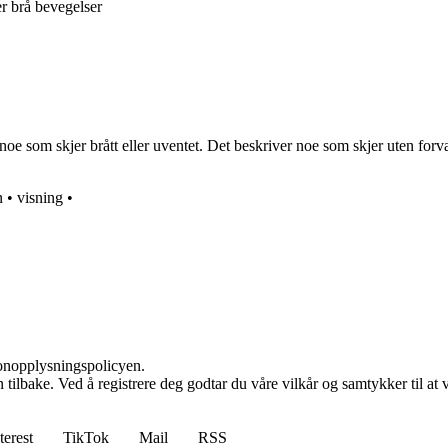
er brå bevegelser
e som skjer brått eller uventet. Det beskriver noe som skjer uten forvar
n
•
visning
•
sonopplysningspolicyen.
den tilbake. Ved å registrere deg godtar du våre vilkår og samtykker til 
terest
TikTok
Mail
RSS