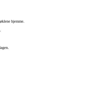
t nøklene hjemme.
.
dagen.