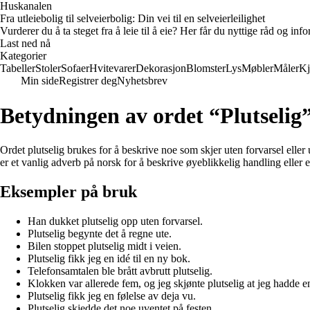
Huskanalen
Fra utleiebolig til selveierbolig: Din vei til en selveierleilighet
Vurderer du å ta steget fra å leie til å eie? Her får du nyttige råd og i
Last ned nå
Kategorier
Tabeller
Stoler
Sofaer
Hvitevarer
Dekorasjon
Blomster
Lys
Møbler
Måler
Kj
Min side
Registrer deg
Nyhetsbrev
Betydningen av ordet “Plutselig
Ordet plutselig brukes for å beskrive noe som skjer uten forvarsel eller 
er et vanlig adverb på norsk for å beskrive øyeblikkelig handling eller 
Eksempler på bruk
Han dukket plutselig opp uten forvarsel.
Plutselig begynte det å regne ute.
Bilen stoppet plutselig midt i veien.
Plutselig fikk jeg en idé til en ny bok.
Telefonsamtalen ble brått avbrutt plutselig.
Klokken var allerede fem, og jeg skjønte plutselig at jeg hadde en
Plutselig fikk jeg en følelse av deja vu.
Plutselig skjedde det noe uventet på festen.