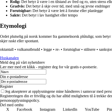
Rolig:
Det betyr å være i en tilstand av fred og ro, uten stress ell
Gradvis:
Det betyr å skje over tid, med små og jevne endringer
Forutsigbar:
Det betyr å være lett å forutse eller planlegge
Sakte:
Det betyr i lav hastighet eller tempo
Etymologi
Ordet plutselig på norsk kommer fra gammelnorsk plútuligr, som betyr no
skjer raskt eller spontant.
oktantall
•
vulkanutbrudd
•
legge
•
re-
•
forutsigbar
•
stilisere
•
sanksjo
Huskanalen
Meld deg på vårt nyhetsbrev
Lær mer med ett klikk - registrer deg for vår gratis e-postserie.
Din e-postadresse
Register
Jeg aksepterer at opplysningene mine håndteres i samsvar med per
Registreringen din er frivillig og du har alltid muligheten til å trekke 
personopplysningspolicy.
Del med omhu
X
Facebook
Instagram
LinkedIn
YouTube
Pin