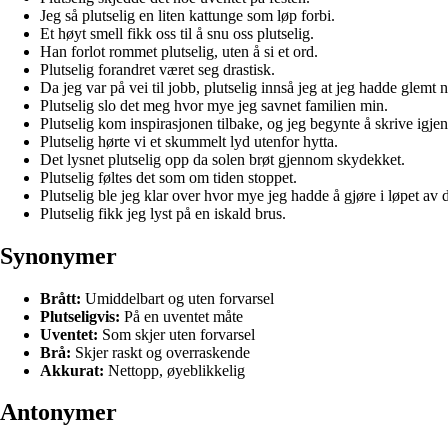
Jeg så plutselig en liten kattunge som løp forbi.
Et høyt smell fikk oss til å snu oss plutselig.
Han forlot rommet plutselig, uten å si et ord.
Plutselig forandret været seg drastisk.
Da jeg var på vei til jobb, plutselig innså jeg at jeg hadde glem
Plutselig slo det meg hvor mye jeg savnet familien min.
Plutselig kom inspirasjonen tilbake, og jeg begynte å skrive igjen
Plutselig hørte vi et skummelt lyd utenfor hytta.
Det lysnet plutselig opp da solen brøt gjennom skydekket.
Plutselig føltes det som om tiden stoppet.
Plutselig ble jeg klar over hvor mye jeg hadde å gjøre i løpet av 
Plutselig fikk jeg lyst på en iskald brus.
Synonymer
Brått:
Umiddelbart og uten forvarsel
Plutseligvis:
På en uventet måte
Uventet:
Som skjer uten forvarsel
Brå:
Skjer raskt og overraskende
Akkurat:
Nettopp, øyeblikkelig
Antonymer