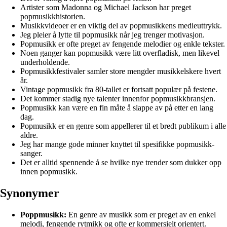
Artister som Madonna og Michael Jackson har preget
popmusikkhistorien.
Musikkvideoer er en viktig del av popmusikkens medieuttrykk.
Jeg pleier å lytte til popmusikk når jeg trenger motivasjon.
Popmusikk er ofte preget av fengende melodier og enkle tekster.
Noen ganger kan popmusikk være litt overfladisk, men likevel
underholdende.
Popmusikkfestivaler samler store mengder musikkelskere hvert
år.
Vintage popmusikk fra 80-tallet er fortsatt populær på festene.
Det kommer stadig nye talenter innenfor popmusikkbransjen.
Popmusikk kan være en fin måte å slappe av på etter en lang
dag.
Popmusikk er en genre som appellerer til et bredt publikum i alle
aldre.
Jeg har mange gode minner knyttet til spesifikke popmusikk-
sanger.
Det er alltid spennende å se hvilke nye trender som dukker opp
innen popmusikk.
Synonymer
Poppmusikk:
En genre av musikk som er preget av en enkel
melodi, fengende rytmikk og ofte er kommersielt orientert.