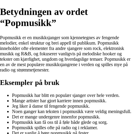
Betydningen av ordet
“Popmusikk”
Popmusikk er en musikksjanger som kjennetegnes av fengende
melodier, enkel struktur og brei appell til publikum. Popmusikk
inneholder ofte elementer fra andre sjangere som rock, elektronisk
musikk og R&B, og fokuserer vanligvis på melodiske hooker og
tekster om kjærlighet, ungdom og hverdagslige temaer. Popmusikk er
en av de mest populære musikksjangrene i verden og spilles mye på
radio og strømmetjenester.
Eksempler på bruk
Popmusikk har blitt en populær sjanger over hele verden.
Mange artister har gjort karriere innen popmusikk.
Jeg liker å danse til fengende popmusikk.
Noen ganger kan teksten i popmusikk være veldig meningsfull.
Det er mange undergenre innenfor popmusikk.
Popmusikk kan få oss til å føle både glede og sorg.
Popmusikk spilles ofte på radio og i reklamer.
Det er vanlig å høre popmusikk på fester.