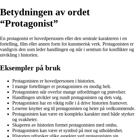
Betydningen av ordet
“Protagonist”
En protagonist er hovedpersonen eller den sentrale karakteren i en
fortelling, film eller annen form for kunstnerisk verk. Protagonisten er
vanligvis den som leder handlingen og står i sentrum for konflikter og
utvikling i historien.
Eksempler på bruk
Protagonisten er hovedpersonen i historien.
I mange fortellinger er protagonisten en modig helt.
Protagonisten står overfor mange utfordringer og prøvelser.
Handlingen utvikler seg rundt protagonisten og dets valg.
Protagonisten har en viktig rolle i å drive historien framover.
Leserne knytter seg til protagonisten og heier på vedkommende.
Protagonisten kan være en kompleks karakter med både styrker
og svakheter.
Skaperen av historien formet protagonisten med omhu.
Protagonisten kan være et symbol på mot og utholdenhet.
Historien utforsker ulike aspekter ved protagonisten sin