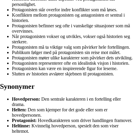
personlighet.
Protagonisten står overfor indre konflikter som må løses.
Konflikten mellom protagonisten og antagonisten er sentral i
historien.
Protagonisten befinner seg ofte i vanskelige situasjoner som må
overvinnes.
Når protagonisten vokser og utvikles, vokser også historien seg
sterkere.
Protagonisten må ta viktige valg som påvirker hele fortellingen.
Publikum følger med på protagonisten sin reise mot målet.
Protagonisten møter ulike karakterer som påvirker dets utvikling.
Protagonisten representerer ofte en idealistisk visjon i historien.
Protagonisten kan være en inspirerende figur for leserne.
Slutten av historien avslører skjebnen til protagonisten.
Synonymer
Hovedperson:
Den sentrale karakteren i en fortelling eller
drama.
Helten:
Den som kjemper for det gode eller som er
hovedpersonen.
Protagonist:
Hovedkarakteren som driver handlingen framover.
Heltinne:
Kvinnelig hovedperson, spesielt den som viser
heltemot.