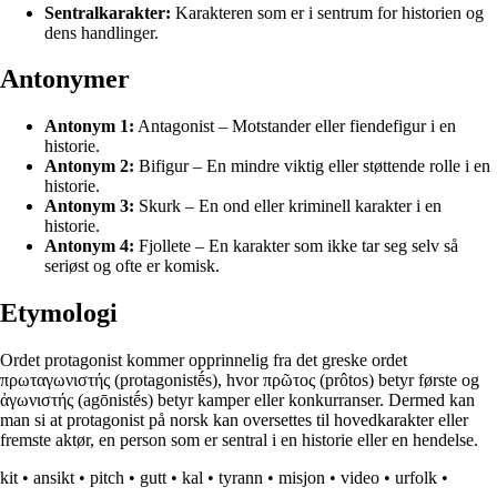
Sentralkarakter:
Karakteren som er i sentrum for historien og
dens handlinger.
Antonymer
Antonym 1:
Antagonist – Motstander eller fiendefigur i en
historie.
Antonym 2:
Bifigur – En mindre viktig eller støttende rolle i en
historie.
Antonym 3:
Skurk – En ond eller kriminell karakter i en
historie.
Antonym 4:
Fjollete – En karakter som ikke tar seg selv så
seriøst og ofte er komisk.
Etymologi
Ordet protagonist kommer opprinnelig fra det greske ordet
πρωταγωνιστής (protagonistḗs), hvor πρῶτος (prôtos) betyr første og
ἀγωνιστής (agōnistḗs) betyr kamper eller konkurranser. Dermed kan
man si at protagonist på norsk kan oversettes til hovedkarakter eller
fremste aktør, en person som er sentral i en historie eller en hendelse.
kit
•
ansikt
•
pitch
•
gutt
•
kal
•
tyrann
•
misjon
•
video
•
urfolk
•