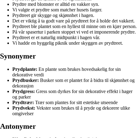
Prydtre med blomster er alltid en vakker syn.
Vi valgte et prydtre som matcher husets farger.
Prydtreet gir skygge og skjønnhet i hagen.
Det er viktig å ta godt vare på prydtreet for å holde det vakkert.
Prydtreet ble plantet som en hyllest til minne om en kjær person.
På vår spasertur i parken stoppet vi ved et imponerende prydtre.
Prydtreet er et naturlig midtpunkt i hagen vår.
Vi hadde en hyggelig piknik under skyggen av prydtreet.
Synonymer
Prydplante:
En plante som brukes hovedsakelig for sin
dekorative verdi
Prydbusker:
Busker som er plantet for å bidra til skjønnhet og
dekorasjon
Prydgress:
Gress som dyrkes for sin dekorative effekt i hager
og parker
Prydtrær:
Trær som plantes for sitt estetiske utseende
Prydvekst:
Vekster som brukes til å pryde og dekorere ulike
omgivelser
Antonymer