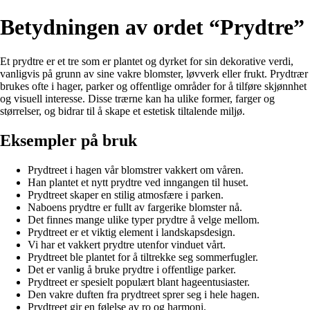
Betydningen av ordet “Prydtre”
Et prydtre er et tre som er plantet og dyrket for sin dekorative verdi,
vanligvis på grunn av sine vakre blomster, løvverk eller frukt. Prydtrær
brukes ofte i hager, parker og offentlige områder for å tilføre skjønnhet
og visuell interesse. Disse trærne kan ha ulike former, farger og
størrelser, og bidrar til å skape et estetisk tiltalende miljø.
Eksempler på bruk
Prydtreet i hagen vår blomstrer vakkert om våren.
Han plantet et nytt prydtre ved inngangen til huset.
Prydtreet skaper en stilig atmosfære i parken.
Naboens prydtre er fullt av fargerike blomster nå.
Det finnes mange ulike typer prydtre å velge mellom.
Prydtreet er et viktig element i landskapsdesign.
Vi har et vakkert prydtre utenfor vinduet vårt.
Prydtreet ble plantet for å tiltrekke seg sommerfugler.
Det er vanlig å bruke prydtre i offentlige parker.
Prydtreet er spesielt populært blant hageentusiaster.
Den vakre duften fra prydtreet sprer seg i hele hagen.
Prydtreet gir en følelse av ro og harmoni.