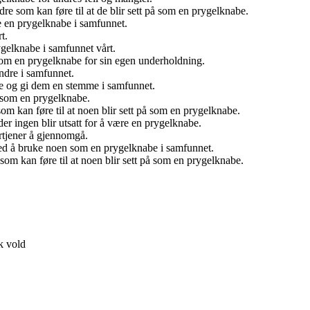
re som kan føre til at de blir sett på som en prygelknabe.
re en prygelknabe i samfunnet.
t.
rygelknabe i samfunnet vårt.
om en prygelknabe for sin egen underholdning.
ndre i samfunnet.
nabe og gi dem en stemme i samfunnet.
s som en prygelknabe.
som kan føre til at noen blir sett på som en prygelknabe.
er ingen blir utsatt for å være en prygelknabe.
rtjener å gjennomgå.
ed å bruke noen som en prygelknabe i samfunnet.
om kan føre til at noen blir sett på som en prygelknabe.
sk vold