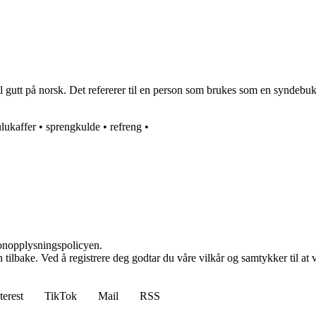
 gutt på norsk. Det refererer til en person som brukes som en syndebukk e
lukaffer
•
sprengkulde
•
refreng
•
sonopplysningspolicyen.
den tilbake. Ved å registrere deg godtar du våre vilkår og samtykker til 
terest
TikTok
Mail
RSS