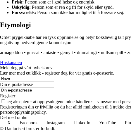
Frisk:
Person som er i god helse og energisk.
Uskyldig:
Person som er ren og fri for skyld eller synd.
Forsvarsløs:
Person som ikke har mulighet til å forsvare seg.
Etymologi
Ordet prygelknabe har en tysk opprinnelse og betyr bokstavelig talt pryl
negativ og nedverdigende konnotasjon.
armageddon
•
grassat
•
antaste
•
gemytt
•
dramaturgi
•
nullsumspill
•
zu
Huskanalen
Meld deg på vårt nyhetsbrev
Lær mer med ett klikk - registrer deg for vår gratis e-postserie.
Din e-postadresse
Register
Jeg aksepterer at opplysningene mine håndteres i samsvar med per
Registreringen din er frivillig og du har alltid muligheten til å trekke 
personopplysningspolicy.
Del med omhu
X
Facebook
Instagram
LinkedIn
YouTube
Pin
© Uautorisert bruk er forbudt.