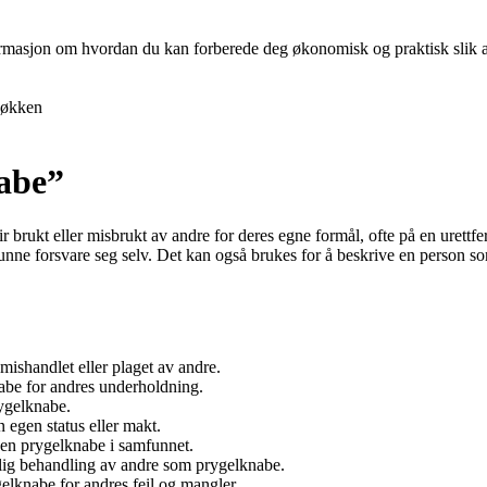
nformasjon om hvordan du kan forberede deg økonomisk og praktisk slik at 
økken
abe”
ir brukt eller misbrukt av andre for deres egne formål, ofte på en urett
n å kunne forsvare seg selv. Det kan også brukes for å beskrive en person
ishandlet eller plaget av andre.
abe for andres underholdning.
rygelknabe.
 egen status eller makt.
m en prygelknabe i samfunnet.
rlig behandling av andre som prygelknabe.
ygelknabe for andres feil og mangler.