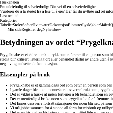
Huskanalen
Fra utleiebolig til selveierbolig: Din vei til en selveierleilighet
Vurderer du å ta steget fra å leie til å eie? Her får du nyttige råd og i
Last ned nå
Kategorier
Tabeller
Stoler
Sofaer
Hvitevarer
Dekorasjon
Blomster
Lys
Møbler
Måler
Kj
Min side
Registrer deg
Nyhetsbrev
Betydningen av ordet “Prygelkn
Prygelknabe er et eldre norsk uttrykk som refererer til en person som bl
stadig blir kritisert, latterliggjort eller behandlet dårlig av andre ute
negativ og nedsettende konnotasjon.
Eksempler på bruk
Prygelknabe er et gammeldags ord som betyr en person som blir m
I gamle dager ble noen mennesker dessverre brukt som prygelkn
Det er viktig å huske at ingen fortjener å bli behandlet som en p
Det er urettferdig å bruke noen som prygelknabe for å fremme sin
Det finnes dessverre fortsatt situasjoner der noen blir sett på so
Vi må jobbe sammen for å stoppe all form for misbruk og utilbø
Det er en trist del av historien at noen har måttet lide som en pr