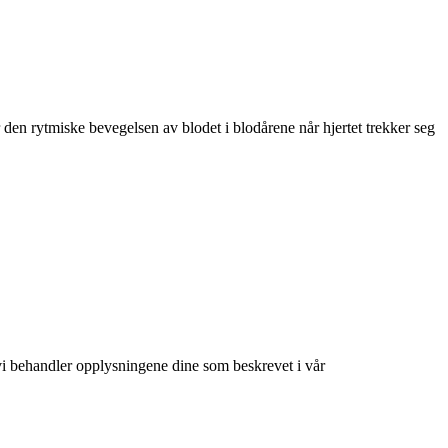
r den rytmiske bevegelsen av blodet i blodårene når hjertet trekker seg
at vi behandler opplysningene dine som beskrevet i vår