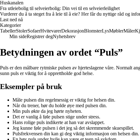
Huskanalen
Fra utleiebolig til selveierbolig: Din vei til en selveierleilighet
Vurderer du å ta steget fra å leie til å eie? Her får du nyttige råd og i
Last ned nå
Kategorier
Tabeller
Stoler
Sofaer
Hvitevarer
Dekorasjon
Blomster
Lys
Møbler
Måler
Kj
Min side
Registrer deg
Nyhetsbrev
Betydningen av ordet “Puls”
Puls er den målbare rytmiske pulsen av hjerteslagene våre. Normalt angis
sunn puls er viktig for å opprettholde god helse.
Eksempler på bruk
Måle pulsen din regelmessig er viktig for helsen din.
Når du trener, bør du holde øye med pulsen din.
Min puls økte da jeg hørte nyheten.
Det er vanlig å føle pulsen stige under stress.
Hans rolige puls indikerte at han var avslappet.
Jeg kunne føle pulsen i det jeg så det skremmende skuespillet.
Pulsfrekvensen din kan gi deg viktig informasjon om helsen din.
En høy puls under hvile kan være et tegn på sykdom.