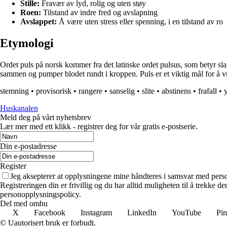
Stille:
Fravær av lyd, rolig og uten støy
Roen:
Tilstand av indre fred og avslapning
Avslappet:
Å være uten stress eller spenning, i en tilstand av ro
Etymologi
Ordet puls på norsk kommer fra det latinske ordet pulsus, som betyr slag
sammen og pumper blodet rundt i kroppen. Puls er et viktig mål for å vur
stemning
•
provisorisk
•
rangere
•
sanselig
•
slite
•
abstinens
•
frafall
•
y
Huskanalen
Meld deg på vårt nyhetsbrev
Lær mer med ett klikk - registrer deg for vår gratis e-postserie.
Din e-postadresse
Register
Jeg aksepterer at opplysningene mine håndteres i samsvar med per
Registreringen din er frivillig og du har alltid muligheten til å trekke 
personopplysningspolicy.
Del med omhu
X
Facebook
Instagram
LinkedIn
YouTube
Pin
© Uautorisert bruk er forbudt.