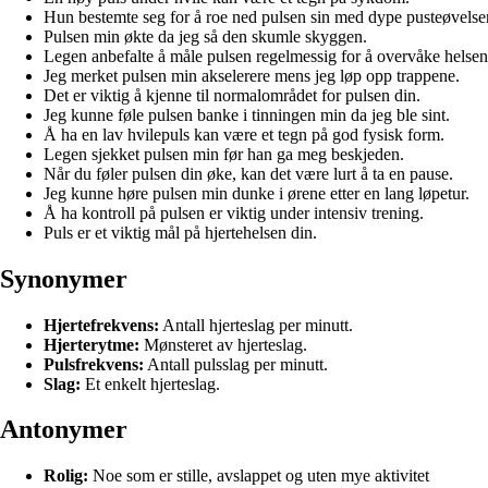
Hun bestemte seg for å roe ned pulsen sin med dype pusteøvelser
Pulsen min økte da jeg så den skumle skyggen.
Legen anbefalte å måle pulsen regelmessig for å overvåke helsen
Jeg merket pulsen min akselerere mens jeg løp opp trappene.
Det er viktig å kjenne til normalområdet for pulsen din.
Jeg kunne føle pulsen banke i tinningen min da jeg ble sint.
Å ha en lav hvilepuls kan være et tegn på god fysisk form.
Legen sjekket pulsen min før han ga meg beskjeden.
Når du føler pulsen din øke, kan det være lurt å ta en pause.
Jeg kunne høre pulsen min dunke i ørene etter en lang løpetur.
Å ha kontroll på pulsen er viktig under intensiv trening.
Puls er et viktig mål på hjertehelsen din.
Synonymer
Hjertefrekvens:
Antall hjerteslag per minutt.
Hjerterytme:
Mønsteret av hjerteslag.
Pulsfrekvens:
Antall pulsslag per minutt.
Slag:
Et enkelt hjerteslag.
Antonymer
Rolig:
Noe som er stille, avslappet og uten mye aktivitet