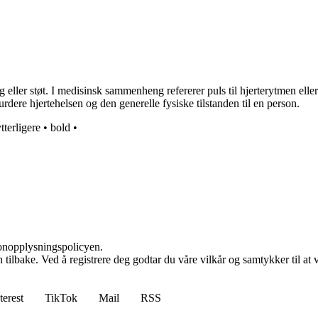
 eller støt. I medisinsk sammenheng refererer puls til hjerterytmen elle
dere hjertehelsen og den generelle fysiske tilstanden til en person.
tterligere
•
bold
•
sonopplysningspolicyen.
den tilbake. Ved å registrere deg godtar du våre vilkår og samtykker til 
terest
TikTok
Mail
RSS