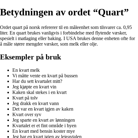
Betydningen av ordet “Quart”
Ordet quart på norsk refererer til en måleenhet som tilsvarer ca. 0,95
liter. En quart brukes vanligvis i forbindelse med flytende væsker,
spesielt i matlaging eller baking. I USA brukes denne enheten ofte for
å måle større mengder væsker, som melk eller olje.
Eksempler på bruk
En kvart melk
Vi måtte vente en kvart på bussen
Har du sett kvartalet mitt?
Jeg kjøpte en kvart vin
Kaken skal stekes i en kvart
Kvart på tolv
Jeg drakk en kvart vann
Det var en kvart igjen av kaken
Kvart over syv
Jeg sparte en kvart av lønningen
Kvartalet er et fint område i byen
En kvart med bensin koster mye
Jeg har en kvart igjen av leieavtalen