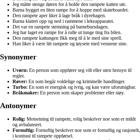
Jeg måtte stenge døren for å holde den rampete katten ute.
Barna bygget en liten rampe for å hoppe med skateboardet.
Den rampete aper liker å lage bråk i dyrehagen.
Barna klatret opp og ned i rammene i lekeapparatet.
Det var en rampete stemning på barnebursdagen.
Jeg har laget en rampe for å rulle ut tunge ting fra bilen.
Den rampete kattungen fikk meg til å le med sine sprell.
Han liker å være litt rampete og tøysete med vennene sine.
Synonymer
Uvørn:
En person som oppfører seg vilt eller uten hensyn til
regler.
Røver:
En som begår voldelige og kriminelle handlinger.
Turbo:
En som er energisk og ivrig, og kan være uforutsigbar.
Bråkmaker:
En person som skaper problemer eller støy.
Antonymer
Rolig:
Motsetning til rampete, rolig beskriver noe som er mildt
og avbalansert.
Fornuftig:
Fornuftig beskriver noe som er fornuftig og rasjonelt,
i kontrast til rampete oppførsel.