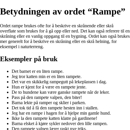
Betydningen av ordet “Rampe”
Ordet rampe brukes ofte for å beskrive en skrånende eller skrå
overflate som brukes for å gå opp eller ned. Det kan også referere til en
skråning eller en vanlig oppgang til en bygning. Ordet kan også brukes
mer generelt for å beskrive en skråning eller en skrå helning, for
eksempel i naturterreng.
Eksempler på bruk
Det barnet er en liten rampe.
Jeg tror katten min er en liten rampete.
Det var en skikkelig rampegutt på lekeplassen i dag.
Hun er kjent for å være en rampete jente.
De to hundene kan være ganske rampete når de leker.
Pass på den rampete valpen, den biter!
Barna lekte på ramper og sklier i parken.
Det tok tid å få den rampete hesten inn i stallen.
Jeg har en rampe i hagen for å hjelpe min gamle hund.
Ikke la den rampete katten klatre på gardinene!
Barna elsket å kjøre sykler nedover den lille rampen.
Den rampete valpen lærer raskt nye triks.