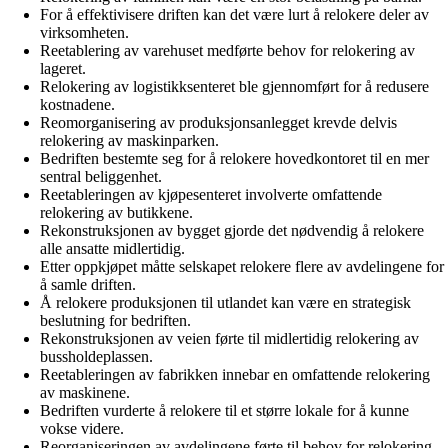
For å effektivisere driften kan det være lurt å relokere deler av
virksomheten.
Reetablering av varehuset medførte behov for relokering av
lageret.
Relokering av logistikksenteret ble gjennomført for å redusere
kostnadene.
Reomorganisering av produksjonsanlegget krevde delvis
relokering av maskinparken.
Bedriften bestemte seg for å relokere hovedkontoret til en mer
sentral beliggenhet.
Reetableringen av kjøpesenteret involverte omfattende
relokering av butikkene.
Rekonstruksjonen av bygget gjorde det nødvendig å relokere
alle ansatte midlertidig.
Etter oppkjøpet måtte selskapet relokere flere av avdelingene for
å samle driften.
Å relokere produksjonen til utlandet kan være en strategisk
beslutning for bedriften.
Rekonstruksjonen av veien førte til midlertidig relokering av
bussholdeplassen.
Reetableringen av fabrikken innebar en omfattende relokering
av maskinene.
Bedriften vurderte å relokere til et større lokale for å kunne
vokse videre.
Reorganiseringen av avdelingene førte til behov for relokering