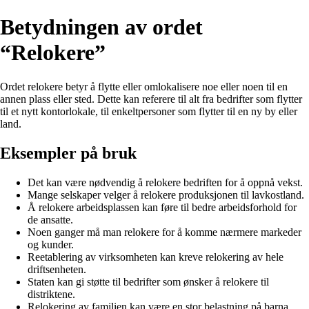
Betydningen av ordet
“Relokere”
Ordet relokere betyr å flytte eller omlokalisere noe eller noen til en
annen plass eller sted. Dette kan referere til alt fra bedrifter som flytter
til et nytt kontorlokale, til enkeltpersoner som flytter til en ny by eller
land.
Eksempler på bruk
Det kan være nødvendig å relokere bedriften for å oppnå vekst.
Mange selskaper velger å relokere produksjonen til lavkostland.
Å relokere arbeidsplassen kan føre til bedre arbeidsforhold for
de ansatte.
Noen ganger må man relokere for å komme nærmere markeder
og kunder.
Reetablering av virksomheten kan kreve relokering av hele
driftsenheten.
Staten kan gi støtte til bedrifter som ønsker å relokere til
distriktene.
Relokering av familien kan være en stor belastning på barna.