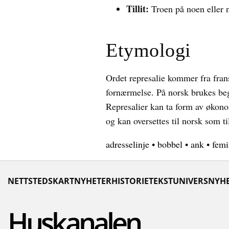
Tillit:
Troen på noen eller n
Etymologi
Ordet represalie kommer fra frans
fornærmelse. På norsk brukes beg
Represalier kan ta form av økonom
og kan oversettes til norsk som ti
adresselinje
•
bobbel
•
ank
•
femi
NETTSTEDSKART
NYHETER
HISTORIE
TEKSTUNIVERS
NYHE
Huskanalen