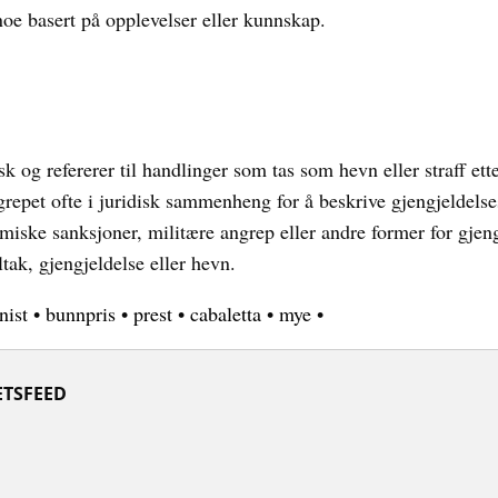
oe basert på opplevelser eller kunnskap.
k og refererer til handlinger som tas som hevn eller straff ett
repet ofte i juridisk sammenheng for å beskrive gjengjeldels
iske sanksjoner, militære angrep eller andre former for gjengje
ltak, gjengjeldelse eller hevn.
nist
•
bunnpris
•
prest
•
cabaletta
•
mye
•
TSFEED