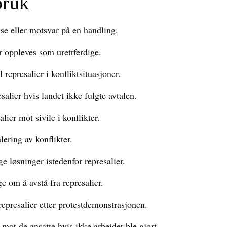
bruk
lse eller motsvar på en handling.
 oppleves som urettferdige.
l represalier i konfliktsituasjoner.
alier hvis landet ikke fulgte avtalen.
ier mot sivile i konflikter.
lering av konflikter.
ge løsninger istedenfor represalier.
ge om å avstå fra represalier.
represalier etter protestdemonstrasjonen.
 mot de ansatte hvis ikke arbeidet ble gjort.