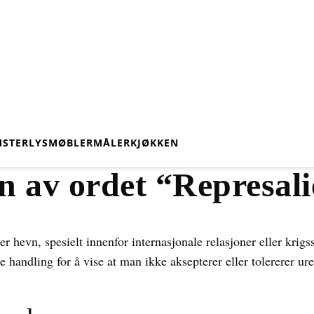
STER
LYS
MØBLER
MÅLER
KJØKKEN
n av ordet “Represali
er hevn, spesielt innenfor internasjonale relasjoner eller krig
 handling for å vise at man ikke aksepterer eller tolererer ure