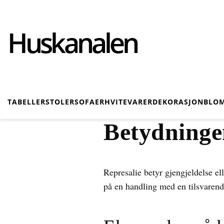
Huskanalen
TABELLER
STOLER
SOFAER
HVITEVARER
DEKORASJON
BLOM
Betydninge
Represalie betyr gjengjeldelse ell
på en handling med en tilsvarende