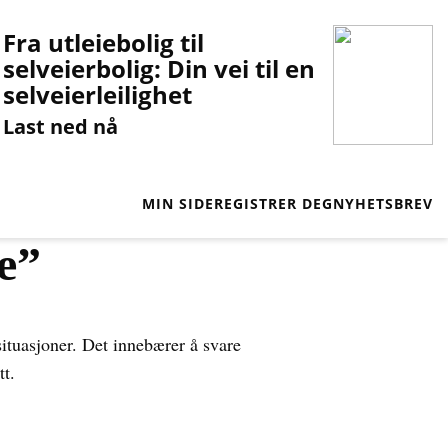
Fra utleiebolig til
selveierbolig: Din vei til en
selveierleilighet
Last ned nå
MIN SIDE
REGISTRER DEG
NYHETSBREV
e”
ssituasjoner. Det innebærer å svare
tt.