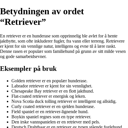
Betydningen av ordet
“Retriever”
En retriever er en hunderase som opprinnelig ble avlet for å hente
jaktbytte, som ofte inkluderer fugler, fra vann eller terreng. Retrievere
er kjent for sin vennlige natur, intelligens og evne til å lære raskt.
Denne rasen er populær som familiehund på grunn av sitt milde vesen
og gode samarbeidsevner.
Eksempler på bruk
Golden retriever er en populær hunderase.
Labrador retriever er kjent for sin vennlighet.
Chesapeake Bay retriever er en flott jakthund.
Flat-coated retriever er energisk og leken.
Nova Scotia duck tolling retriever er intelligent og allsidig.
Curly coated retriever er en sjelden hunderase.
Field spaniel er en retriever-lignende hund.
Boykin spaniel regnes som en type retriever.
Den irske vannspanielen er en retriever med pels.
Deutsch Drahthaar er en retriever av typen stående fuglehund.