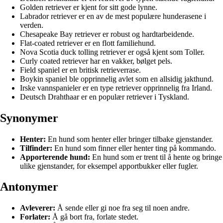
Golden retriever er kjent for sitt gode lynne.
Labrador retriever er en av de mest populære hunderasene i
verden.
Chesapeake Bay retriever er robust og hardtarbeidende.
Flat-coated retriever er en flott familiehund.
Nova Scotia duck tolling retriever er også kjent som Toller.
Curly coated retriever har en vakker, bølget pels.
Field spaniel er en britisk retrieverrase.
Boykin spaniel ble opprinnelig avlet som en allsidig jakthund.
Irske vannspanieler er en type retriever opprinnelig fra Irland.
Deutsch Drahthaar er en populær retriever i Tyskland.
Synonymer
Henter:
En hund som henter eller bringer tilbake gjenstander.
Tilfinder:
En hund som finner eller henter ting på kommando.
Apporterende hund:
En hund som er trent til å hente og bringe
ulike gjenstander, for eksempel apportbukker eller fugler.
Antonymer
Avleverer:
Å sende eller gi noe fra seg til noen andre.
Forlater:
Å gå bort fra, forlate stedet.