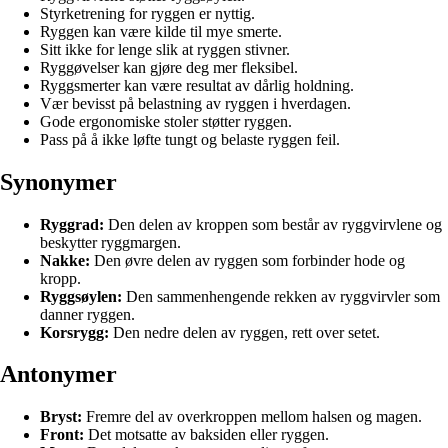
Styrketrening for ryggen er nyttig.
Ryggen kan være kilde til mye smerte.
Sitt ikke for lenge slik at ryggen stivner.
Ryggøvelser kan gjøre deg mer fleksibel.
Ryggsmerter kan være resultat av dårlig holdning.
Vær bevisst på belastning av ryggen i hverdagen.
Gode ergonomiske stoler støtter ryggen.
Pass på å ikke løfte tungt og belaste ryggen feil.
Synonymer
Ryggrad:
Den delen av kroppen som består av ryggvirvlene og
beskytter ryggmargen.
Nakke:
Den øvre delen av ryggen som forbinder hode og
kropp.
Ryggsøylen:
Den sammenhengende rekken av ryggvirvler som
danner ryggen.
Korsrygg:
Den nedre delen av ryggen, rett over setet.
Antonymer
Bryst:
Fremre del av overkroppen mellom halsen og magen.
Front:
Det motsatte av baksiden eller ryggen.