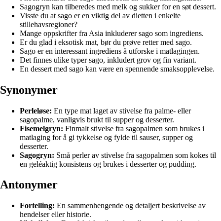
Sagogryn kan tilberedes med melk og sukker for en søt dessert.
Visste du at sago er en viktig del av dietten i enkelte
stillehavsregioner?
Mange oppskrifter fra Asia inkluderer sago som ingrediens.
Er du glad i eksotisk mat, bør du prøve retter med sago.
Sago er en interessant ingrediens å utforske i matlagingen.
Det finnes ulike typer sago, inkludert grov og fin variant.
En dessert med sago kan være en spennende smaksopplevelse.
Synonymer
Perleløse:
En type mat laget av stivelse fra palme- eller
sagopalme, vanligvis brukt til supper og desserter.
Fisemelgryn:
Finmalt stivelse fra sagopalmen som brukes i
matlaging for å gi tykkelse og fylde til sauser, supper og
desserter.
Sagogryn:
Små perler av stivelse fra sagopalmen som kokes til
en geléaktig konsistens og brukes i desserter og pudding.
Antonymer
Fortelling:
En sammenhengende og detaljert beskrivelse av
hendelser eller historie.