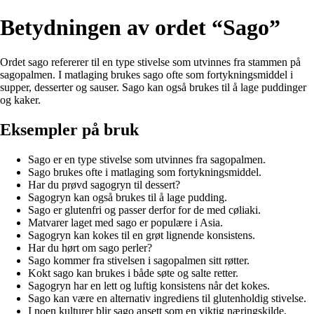
Betydningen av ordet “Sago”
Ordet sago refererer til en type stivelse som utvinnes fra stammen på
sagopalmen. I matlaging brukes sago ofte som fortykningsmiddel i
supper, desserter og sauser. Sago kan også brukes til å lage puddinger
og kaker.
Eksempler på bruk
Sago er en type stivelse som utvinnes fra sagopalmen.
Sago brukes ofte i matlaging som fortykningsmiddel.
Har du prøvd sagogryn til dessert?
Sagogryn kan også brukes til å lage pudding.
Sago er glutenfri og passer derfor for de med cøliaki.
Matvarer laget med sago er populære i Asia.
Sagogryn kan kokes til en grøt lignende konsistens.
Har du hørt om sago perler?
Sago kommer fra stivelsen i sagopalmen sitt røtter.
Kokt sago kan brukes i både søte og salte retter.
Sagogryn har en lett og luftig konsistens når det kokes.
Sago kan være en alternativ ingrediens til glutenholdig stivelse.
I noen kulturer blir sago ansett som en viktig næringskilde.