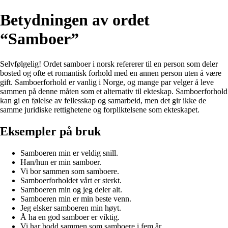
Betydningen av ordet
“Samboer”
Selvfølgelig! Ordet samboer i norsk refererer til en person som deler
bosted og ofte et romantisk forhold med en annen person uten å være
gift. Samboerforhold er vanlig i Norge, og mange par velger å leve
sammen på denne måten som et alternativ til ekteskap. Samboerforhold
kan gi en følelse av fellesskap og samarbeid, men det gir ikke de
samme juridiske rettighetene og forpliktelsene som ekteskapet.
Eksempler på bruk
Samboeren min er veldig snill.
Han/hun er min samboer.
Vi bor sammen som samboere.
Samboerforholdet vårt er sterkt.
Samboeren min og jeg deler alt.
Samboeren min er min beste venn.
Jeg elsker samboeren min høyt.
Å ha en god samboer er viktig.
Vi har bodd sammen som samboere i fem år.