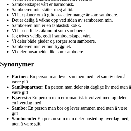
Samboerskapet vårt er harmonisk.
Samboeren min støtter meg alltid.
Vi har planer om å gifte oss etter mange år som samboere.
Det er deilig å våkne opp ved siden av samboeren min.
Samboeren min er en fantastisk kokk.
Vi har en felles økonomi som samboere.
Jeg trives veldig godt i samboerskapet vårt.
Vi deler både gleder og sorger som samboere.
Samboeren min er min trygghet.
Vi deler husarbeidet likt som samboere.
Synonymer
Partner:
En person man lever sammen med i et samliv uten å
være gift
Samlivspartner:
En person man deler sitt daglige liv med uten å
være gift
Kjæreste:
En person man er romantisk involvert med og deler
en hverdag med
Sambo:
En person man bor og lever sammen med uten å være
gift
Samboende:
En person som man deler bosted og hverdag med,
uten å være gift