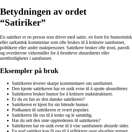
Betydningen av ordet
“Satiriker”
En satiriker er en person som driver med satire, en form for humoristisk
eller sarkastisk kommentar som ofte brukes til å kritisere samfunnet,
politikere eller andre maktpersoner. Satirikere bruker ofte ironi, parodi
og overdrevne virkemidler for å fremheve absurditeter eller
urettferdigheter i samfunnet.
Eksempler på bruk
Satirikeren leverer skarpe kommentarer om samfunnet.
Den kjente satirikeren har en unik evne til å spotte absurditeter.
Satirikeren bruker humor for å kritisere maktstrukturer.
Er du en fan av den danske satirikeren?
Satirikeren er kjent for sin bitende humor.
Podkasten til satirikeren er svært populær.
Satirikeren får oss til å tenke og le samtidig.
Har du sett den siste opptredenen til satirikeren?
Satirikeren har en unik evne til å vise samfunnets absurde sider.
En god satiriker kan få oss til å reflektere over alvorlige temaer.