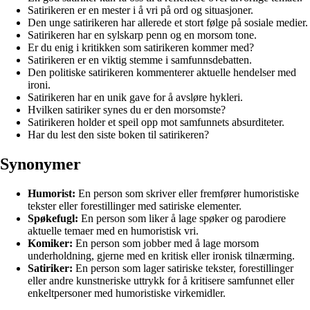
Satirikeren er en mester i å vri på ord og situasjoner.
Den unge satirikeren har allerede et stort følge på sosiale medier.
Satirikeren har en sylskarp penn og en morsom tone.
Er du enig i kritikken som satirikeren kommer med?
Satirikeren er en viktig stemme i samfunnsdebatten.
Den politiske satirikeren kommenterer aktuelle hendelser med
ironi.
Satirikeren har en unik gave for å avsløre hykleri.
Hvilken satiriker synes du er den morsomste?
Satirikeren holder et speil opp mot samfunnets absurditeter.
Har du lest den siste boken til satirikeren?
Synonymer
Humorist:
En person som skriver eller fremfører humoristiske
tekster eller forestillinger med satiriske elementer.
Spøkefugl:
En person som liker å lage spøker og parodiere
aktuelle temaer med en humoristisk vri.
Komiker:
En person som jobber med å lage morsom
underholdning, gjerne med en kritisk eller ironisk tilnærming.
Satiriker:
En person som lager satiriske tekster, forestillinger
eller andre kunstneriske uttrykk for å kritisere samfunnet eller
enkeltpersoner med humoristiske virkemidler.