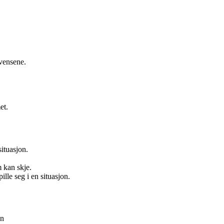
kvensene.
et.
ituasjon.
 kan skje.
lle seg i en situasjon.
en