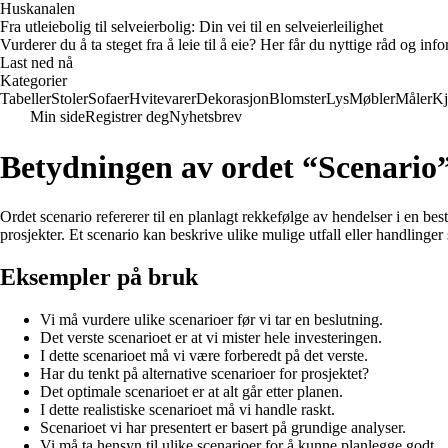
Huskanalen
Fra utleiebolig til selveierbolig: Din vei til en selveierleilighet
Vurderer du å ta steget fra å leie til å eie? Her får du nyttige råd og i
Last ned nå
Kategorier
Tabeller
Stoler
Sofaer
Hvitevarer
Dekorasjon
Blomster
Lys
Møbler
Måler
Kj
Min side
Registrer deg
Nyhetsbrev
Betydningen av ordet “Scenario
Ordet scenario refererer til en planlagt rekkefølge av hendelser i en bes
prosjekter. Et scenario kan beskrive ulike mulige utfall eller handlinger
Eksempler på bruk
Vi må vurdere ulike scenarioer før vi tar en beslutning.
Det verste scenarioet er at vi mister hele investeringen.
I dette scenarioet må vi være forberedt på det verste.
Har du tenkt på alternative scenarioer for prosjektet?
Det optimale scenarioet er at alt går etter planen.
I dette realistiske scenarioet må vi handle raskt.
Scenarioet vi har presentert er basert på grundige analyser.
Vi må ta hensyn til ulike scenarioer for å kunne planlegge godt.