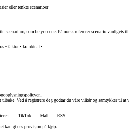
ier eller tenkte scenarioer
in scenarium, som betyr scene. På norsk refererer scenario vanligvis til
os
•
faktor
•
kombinat
•
sonopplysningspolicyen.
den tilbake. Ved å registrere deg godtar du våre vilkår og samtykker til 
terest
TikTok
Mail
RSS
et kan gi oss provisjon på kjøp.