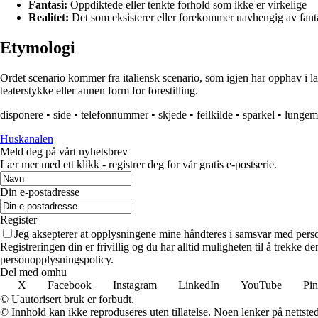
Fantasi:
Oppdiktede eller tenkte forhold som ikke er virkelige
Realitet:
Det som eksisterer eller forekommer uavhengig av fantas
Etymologi
Ordet scenario kommer fra italiensk scenario, som igjen har opphav i lat
teaterstykke eller annen form for forestilling.
disponere
•
side
•
telefonnummer
•
skjede
•
feilkilde
•
sparkel
•
lungem
Huskanalen
Meld deg på vårt nyhetsbrev
Lær mer med ett klikk - registrer deg for vår gratis e-postserie.
Din e-postadresse
Register
Jeg aksepterer at opplysningene mine håndteres i samsvar med per
Registreringen din er frivillig og du har alltid muligheten til å trekke 
personopplysningspolicy.
Del med omhu
X
Facebook
Instagram
LinkedIn
YouTube
Pin
© Uautorisert bruk er forbudt.
© Innhold kan ikke reproduseres uten tillatelse. Noen lenker på nettsted