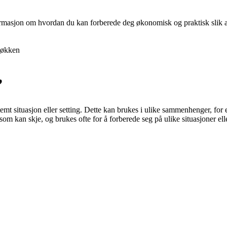
nformasjon om hvordan du kan forberede deg økonomisk og praktisk slik at 
økken
”
temt situasjon eller setting. Dette kan brukes i ulike sammenhenger, for e
 som kan skje, og brukes ofte for å forberede seg på ulike situasjoner ell