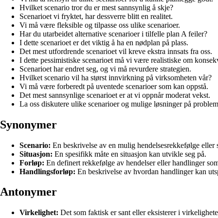
Hvilket scenario tror du er mest sannsynlig å skje?
Scenarioet vi fryktet, har dessverre blitt en realitet.
Vi må være fleksible og tilpasse oss ulike scenarioer.
Har du utarbeidet alternative scenarioer i tilfelle plan A feiler?
I dette scenarioet er det viktig å ha en nødplan på plass.
Det mest utfordrende scenarioet vil kreve ekstra innsats fra oss.
I dette pessimistiske scenarioet må vi være realistiske om konse
Scenarioet har endret seg, og vi må revurdere strategien.
Hvilket scenario vil ha størst innvirkning på virksomheten vår?
Vi må være forberedt på uventede scenarioer som kan oppstå.
Det mest sannsynlige scenarioet er at vi oppnår moderat vekst.
La oss diskutere ulike scenarioer og mulige løsninger på problem
Synonymer
Scenario:
En beskrivelse av en mulig hendelsesrekkefølge eller s
Situasjon:
En spesifikk måte en situasjon kan utvikle seg på.
Forløp:
En definert rekkefølge av hendelser eller handlinger som
Handlingsforløp:
En beskrivelse av hvordan handlinger kan utspi
Antonymer
Virkelighet:
Det som faktisk er sant eller eksisterer i virkelighet