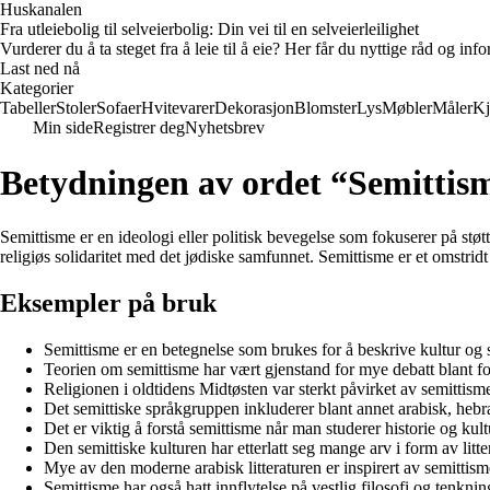
Huskanalen
Fra utleiebolig til selveierbolig: Din vei til en selveierleilighet
Vurderer du å ta steget fra å leie til å eie? Her får du nyttige råd og i
Last ned nå
Kategorier
Tabeller
Stoler
Sofaer
Hvitevarer
Dekorasjon
Blomster
Lys
Møbler
Måler
Kj
Min side
Registrer deg
Nyhetsbrev
Betydningen av ordet “Semittis
Semittisme er en ideologi eller politisk bevegelse som fokuserer på støtte 
religiøs solidaritet med det jødiske samfunnet. Semittisme er et omstrid
Eksempler på bruk
Semittisme er en betegnelse som brukes for å beskrive kultur og 
Teorien om semittisme har vært gjenstand for mye debatt blant fo
Religionen i oldtidens Midtøsten var sterkt påvirket av semittism
Det semittiske språkgruppen inkluderer blant annet arabisk, hebr
Det er viktig å forstå semittisme når man studerer historie og kult
Den semittiske kulturen har etterlatt seg mange arv i form av litter
Mye av den moderne arabisk litteraturen er inspirert av semittism
Semittisme har også hatt innflytelse på vestlig filosofi og tenknin