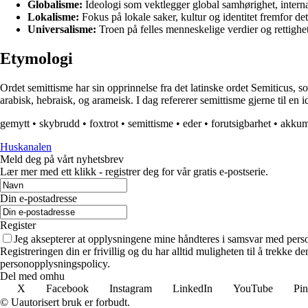
Globalisme:
Ideologi som vektlegger global samhørighet, internas
Lokalisme:
Fokus på lokale saker, kultur og identitet fremfor det
Universalisme:
Troen på felles menneskelige verdier og rettighet
Etymologi
Ordet semittisme har sin opprinnelse fra det latinske ordet Semiticus, s
arabisk, hebraisk, og arameisk. I dag refererer semittisme gjerne til en id
gemytt
•
skybrudd
•
foxtrot
•
semittisme
•
eder
•
forutsigbarhet
•
akkum
Huskanalen
Meld deg på vårt nyhetsbrev
Lær mer med ett klikk - registrer deg for vår gratis e-postserie.
Din e-postadresse
Register
Jeg aksepterer at opplysningene mine håndteres i samsvar med per
Registreringen din er frivillig og du har alltid muligheten til å trekke 
personopplysningspolicy.
Del med omhu
X
Facebook
Instagram
LinkedIn
YouTube
Pin
© Uautorisert bruk er forbudt.