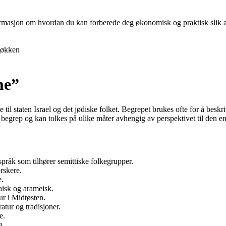
nformasjon om hvordan du kan forberede deg økonomisk og praktisk slik at 
økken
me”
til staten Israel og det jødiske folket. Begrepet brukes ofte for å beskriv
t begrep og kan tolkes på ulike måter avhengig av perspektivet til den en
språk som tilhører semittiske folkegrupper.
rskere.
e.
aisk og arameisk.
ur i Midtøsten.
atur og tradisjoner.
e.
g.