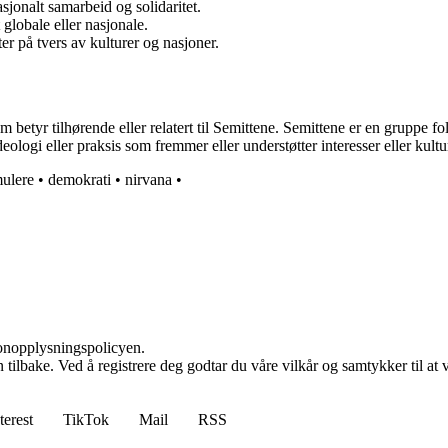
jonalt samarbeid og solidaritet.
 globale eller nasjonale.
er på tvers av kulturer og nasjoner.
om betyr tilhørende eller relatert til Semittene. Semittene er en gruppe
eologi eller praksis som fremmer eller understøtter interesser eller kultur
ulere
•
demokrati
•
nirvana
•
sonopplysningspolicyen.
den tilbake. Ved å registrere deg godtar du våre vilkår og samtykker til 
terest
TikTok
Mail
RSS