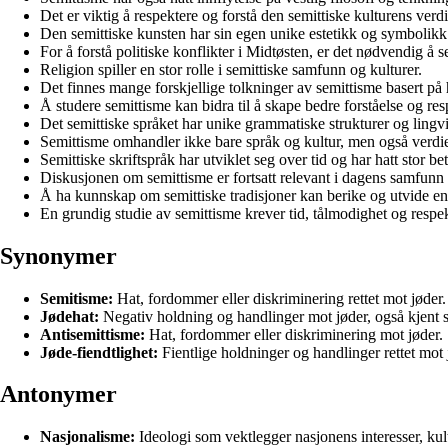
Det er viktig å respektere og forstå den semittiske kulturens verdi
Den semittiske kunsten har sin egen unike estetikk og symbolikk
For å forstå politiske konflikter i Midtøsten, er det nødvendig å s
Religion spiller en stor rolle i semittiske samfunn og kulturer.
Det finnes mange forskjellige tolkninger av semittisme basert på h
Å studere semittisme kan bidra til å skape bedre forståelse og res
Det semittiske språket har unike grammatiske strukturer og lingvi
Semittisme omhandler ikke bare språk og kultur, men også verdier
Semittiske skriftspråk har utviklet seg over tid og har hatt stor
Diskusjonen om semittisme er fortsatt relevant i dagens samfunn 
Å ha kunnskap om semittiske tradisjoner kan berike og utvide en
En grundig studie av semittisme krever tid, tålmodighet og respek
Synonymer
Semitisme:
Hat, fordommer eller diskriminering rettet mot jøder.
Jødehat:
Negativ holdning og handlinger mot jøder, også kjent 
Antisemittisme:
Hat, fordommer eller diskriminering mot jøder.
Jøde-fiendtlighet:
Fientlige holdninger og handlinger rettet mot 
Antonymer
Nasjonalisme:
Ideologi som vektlegger nasjonens interesser, kult