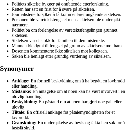
Politiets siktelse bygger på omfattende etterforskning.
Retten har satt en frist for å svare på siktelsen.
Journalistene forsøker å få kommentarer angående siktelsen.
Personen ble varetektsfengslet mens siktelsen ble undersøkt
nærmere.
Politiet ba om forlengelse av varetektsfengslingen grunnet
siktelsen.
Siktelsen var et sjokk for familien til den mistenkte.
Mannen ble dømt til fengsel på grunn av siktelsene mot ham.
Dosenten kommenterte ikke siktelsen mot kollegaen.
Saken ble henlagt etter grundig vurdering av siktelsen.
Synonymer
Anklage:
En formell beskyldning om å ha begått en lovbrudd
eller handling.
Mistanke:
En antagelse om at noen kan ha vært involvert i en
ulovlig handling.
Beskyldning:
En påstand om at noen har gjort noe galt eller
ulovlig.
Tiltale:
En offisiell anklage fra påtalemyndigheten for et
lovbrudd.
Granskning:
En undersøkelse av bevis og fakta i en sak for å
fastslå skyld.