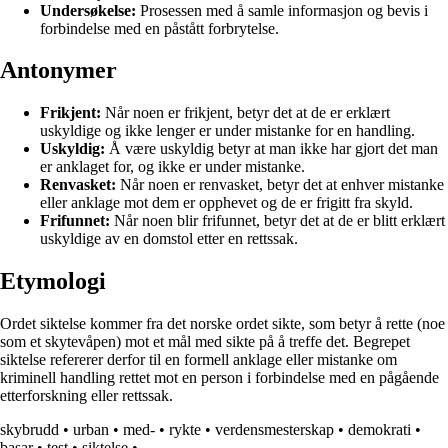
Undersøkelse:
Prosessen med å samle informasjon og bevis i
forbindelse med en påstått forbrytelse.
Antonymer
Frikjent:
Når noen er frikjent, betyr det at de er erklært
uskyldige og ikke lenger er under mistanke for en handling.
Uskyldig:
Å være uskyldig betyr at man ikke har gjort det man
er anklaget for, og ikke er under mistanke.
Renvasket:
Når noen er renvasket, betyr det at enhver mistanke
eller anklage mot dem er opphevet og de er frigitt fra skyld.
Frifunnet:
Når noen blir frifunnet, betyr det at de er blitt erklært
uskyldige av en domstol etter en rettssak.
Etymologi
Ordet siktelse kommer fra det norske ordet sikte, som betyr å rette (noe
som et skytevåpen) mot et mål med sikte på å treffe det. Begrepet
siktelse refererer derfor til en formell anklage eller mistanke om
kriminell handling rettet mot en person i forbindelse med en pågående
etterforskning eller rettssak.
skybrudd
•
urban
•
med-
•
rykte
•
verdensmesterskap
•
demokrati
•
basar
•
test
•
siktelse
•