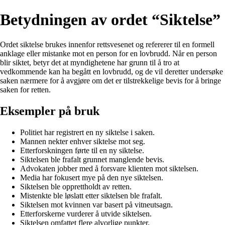
Betydningen av ordet “Siktelse”
Ordet siktelse brukes innenfor rettsvesenet og refererer til en formell
anklage eller mistanke mot en person for en lovbrudd. Når en person
blir siktet, betyr det at myndighetene har grunn til å tro at
vedkommende kan ha begått en lovbrudd, og de vil deretter undersøke
saken nærmere for å avgjøre om det er tilstrekkelige bevis for å bringe
saken for retten.
Eksempler på bruk
Politiet har registrert en ny siktelse i saken.
Mannen nekter enhver siktelse mot seg.
Etterforskningen førte til en ny siktelse.
Siktelsen ble frafalt grunnet manglende bevis.
Advokaten jobber med å forsvare klienten mot siktelsen.
Media har fokusert mye på den nye siktelsen.
Siktelsen ble opprettholdt av retten.
Mistenkte ble løslatt etter siktelsen ble frafalt.
Siktelsen mot kvinnen var basert på vitneutsagn.
Etterforskerne vurderer å utvide siktelsen.
Siktelsen omfattet flere alvorlige punkter.