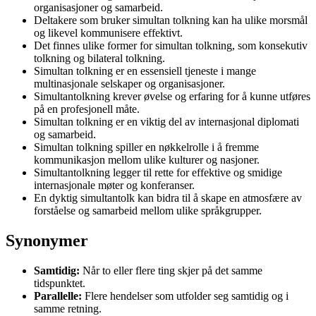
organisasjoner og samarbeid.
Deltakere som bruker simultan tolkning kan ha ulike morsmål
og likevel kommunisere effektivt.
Det finnes ulike former for simultan tolkning, som konsekutiv
tolkning og bilateral tolkning.
Simultan tolkning er en essensiell tjeneste i mange
multinasjonale selskaper og organisasjoner.
Simultantolkning krever øvelse og erfaring for å kunne utføres
på en profesjonell måte.
Simultan tolkning er en viktig del av internasjonal diplomati
og samarbeid.
Simultan tolkning spiller en nøkkelrolle i å fremme
kommunikasjon mellom ulike kulturer og nasjoner.
Simultantolkning legger til rette for effektive og smidige
internasjonale møter og konferanser.
En dyktig simultantolk kan bidra til å skape en atmosfære av
forståelse og samarbeid mellom ulike språkgrupper.
Synonymer
Samtidig:
Når to eller flere ting skjer på det samme
tidspunktet.
Parallelle:
Flere hendelser som utfolder seg samtidig og i
samme retning.