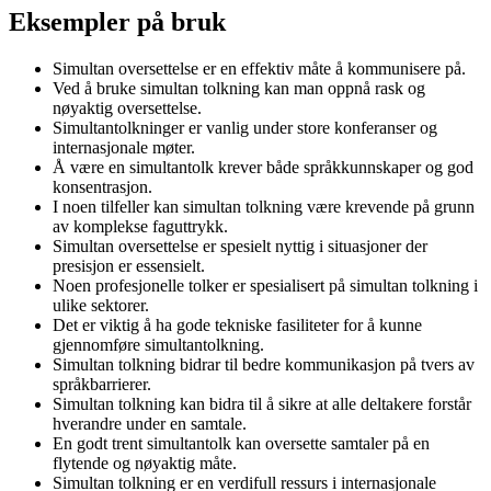
Eksempler på bruk
Simultan oversettelse er en effektiv måte å kommunisere på.
Ved å bruke simultan tolkning kan man oppnå rask og
nøyaktig oversettelse.
Simultantolkninger er vanlig under store konferanser og
internasjonale møter.
Å være en simultantolk krever både språkkunnskaper og god
konsentrasjon.
I noen tilfeller kan simultan tolkning være krevende på grunn
av komplekse faguttrykk.
Simultan oversettelse er spesielt nyttig i situasjoner der
presisjon er essensielt.
Noen profesjonelle tolker er spesialisert på simultan tolkning i
ulike sektorer.
Det er viktig å ha gode tekniske fasiliteter for å kunne
gjennomføre simultantolkning.
Simultan tolkning bidrar til bedre kommunikasjon på tvers av
språkbarrierer.
Simultan tolkning kan bidra til å sikre at alle deltakere forstår
hverandre under en samtale.
En godt trent simultantolk kan oversette samtaler på en
flytende og nøyaktig måte.
Simultan tolkning er en verdifull ressurs i internasjonale