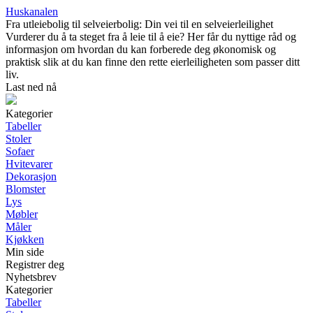
Huskanalen
Fra utleiebolig til selveierbolig: Din vei til en selveierleilighet
Vurderer du å ta steget fra å leie til å eie? Her får du nyttige råd og
informasjon om hvordan du kan forberede deg økonomisk og
praktisk slik at du kan finne den rette eierleiligheten som passer ditt
liv.
Last ned nå
Kategorier
Tabeller
Stoler
Sofaer
Hvitevarer
Dekorasjon
Blomster
Lys
Møbler
Måler
Kjøkken
Min side
Registrer deg
Nyhetsbrev
Kategorier
Tabeller