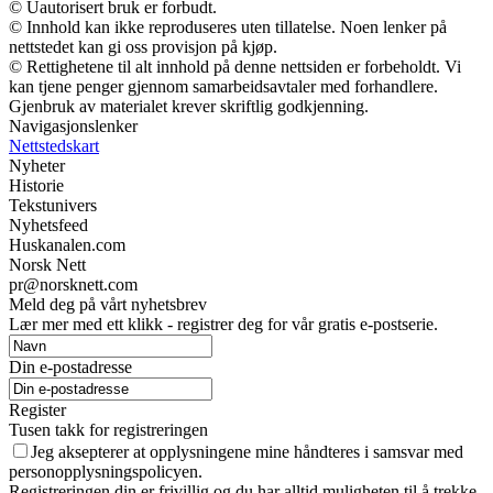
© Uautorisert bruk er forbudt.
© Innhold kan ikke reproduseres uten tillatelse. Noen lenker på
nettstedet kan gi oss provisjon på kjøp.
© Rettighetene til alt innhold på denne nettsiden er forbeholdt. Vi
kan tjene penger gjennom samarbeidsavtaler med forhandlere.
Gjenbruk av materialet krever skriftlig godkjenning.
Navigasjonslenker
Nettstedskart
Nyheter
Historie
Tekstunivers
Nyhetsfeed
Huskanalen.com
Norsk Nett
pr@norsknett.com
Meld deg på vårt nyhetsbrev
Lær mer med ett klikk - registrer deg for vår gratis e-postserie.
Din e-postadresse
Register
Tusen takk for registreringen
Jeg aksepterer at opplysningene mine håndteres i samsvar med
personopplysningspolicyen.
Registreringen din er frivillig og du har alltid muligheten til å trekke