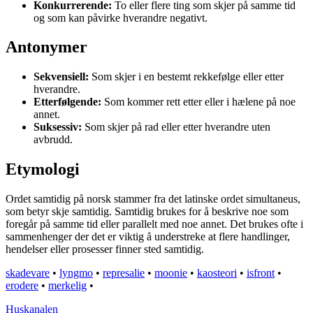
Konkurrerende:
To eller flere ting som skjer på samme tid
og som kan påvirke hverandre negativt.
Antonymer
Sekvensiell:
Som skjer i en bestemt rekkefølge eller etter
hverandre.
Etterfølgende:
Som kommer rett etter eller i hælene på noe
annet.
Suksessiv:
Som skjer på rad eller etter hverandre uten
avbrudd.
Etymologi
Ordet samtidig på norsk stammer fra det latinske ordet simultaneus,
som betyr skje samtidig. Samtidig brukes for å beskrive noe som
foregår på samme tid eller parallelt med noe annet. Det brukes ofte i
sammenhenger der det er viktig å understreke at flere handlinger,
hendelser eller prosesser finner sted samtidig.
skadevare
•
lyngmo
•
represalie
•
moonie
•
kaosteori
•
isfront
•
erodere
•
merkelig
•
Huskanalen